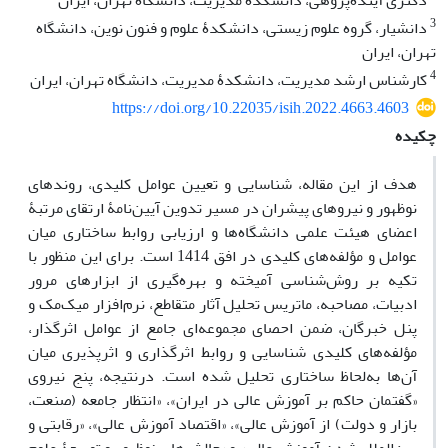
دکتری آینده‌پژوهی، دانشکدۀ مدیریت، دانشگاه تهران، ایران
3
دانشیار، گروه علوم زیستی، دانشکدۀ علوم و فنون نوین، دانشگاه
تهران، ایران
4
کارشناس ارشد مدیریت، دانشکدۀ مدیریت، دانشگاه تهران، ایران
https://doi.org/10.22035/isih.2022.4663.4603
چکیده
هدف از این مقاله، شناسایی و تعیین عوامل کلیدی، روندهای
نوظهور و نیروهای پیشران در مسیر تدوین آیین‌نامۀ ارتقای مرتبۀ
اعضای هیئت علمی دانشگاه‌ها و ارزیابی روابط ساختاری میان
عوامل و مؤلفه‌های کلیدی در افق 1414 است. برای این منظور با
تکیه بر روش‌شناسی آمیخته و بهره‌گیری از ابزارهای مرور
ادبیات، مصاحبه، ماتریس تحلیل آثار متقاطع، نرم‌افزار میک‌مک و
پنل خبرگان، ضمن احصای مجموعه‌ای جامع از عوامل اثرگذار،
مؤلفه‌های کلیدی شناسایی و روابط اثرگذاری و اثرپذیری میان
آن‌ها به‌لحاظ ساختاری تحلیل شده است. درنتیجه، پنج نیروی
«گفتمان حاکم بر آموزش عالی در ایران»، «انتظار جامعه (صنعت،
بازار و دولت) از آموزش عالی»، «اقتصاد آموزش عالی»، «رقابتی و