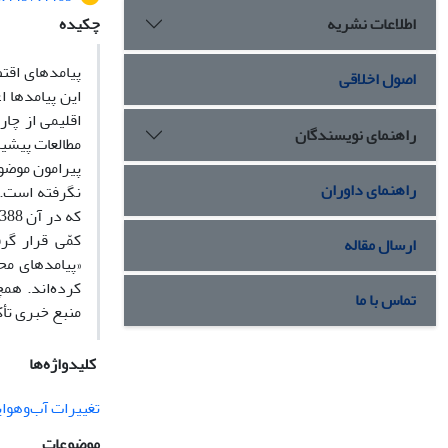
اطلاعات نشریه
چکیده
پیامدهای اقتص
اصول اخلاقی
این پیامدها 
اقلیمی از چا
راهنمای نویسندگان
مطالعات پیشین
پیرامون موضوع
راهنمای داوران
نگرفته است. ا
کمّی قرار گر
ارسال مقاله
«پیامدهای محی
کرده‌اند. هم
تماس با ما
منبع خبری تأک
کلیدواژه‌ها
تغییرات آب‌و‌هوا
موضوعات