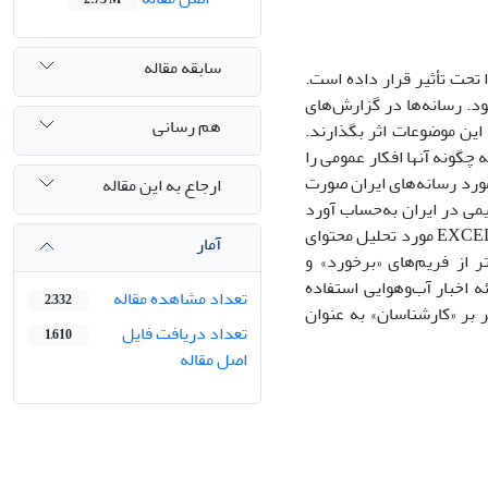
سابقه مقاله
 تحت تأثیر قرار داده است.
د. رسانه‌ها در گزارش‌های
هم رسانی
این موضوعات اثر بگذارند.
چگونه آنها افکار عمومی را
مورد رسانه‌های ایران صورت
ارجاع به این مقاله
لیمی در ایران به‌حساب آورد
که در آن 388 خبر اقلیمی از 15 روزنامه سراسری ایران به کمک نرم‌افزارهای SPSS و EXCELL مورد تحلیل محتوای
آمار
 از فریم‌های «برخورد» و
 اخبار آب‌و‌هوایی استفاده
تعداد مشاهده مقاله
2,332
 بر «کارشناسان» به عنوان
تعداد دریافت فایل
1,610
اصل مقاله