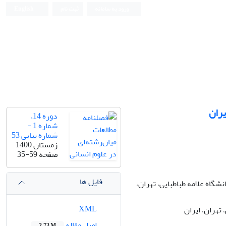
ورود به سامانه
ثبت نام
English
یران
دوره 14،
شماره 1 -
شماره پیاپی 53
زمستان 1400
صفحه
35-59
فایل ها
شگاه علامه طباطبایی، تهران،
XML
 تهران، ایران
اصل مقاله
2.73 M