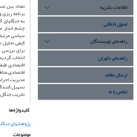
تضاد بین مس
اطلاعات نشریه
برنامه ریزی 
به جنگلهای ک
اصول اخلاقی
چشم انداز می
سیاسی مرتبط 
راهنمای نویسندگان
راهنمای داوران
اقتصادی طبقه
اقتصادی مناط
ارسال مقاله
مدیریت اجرای
تسهیل کنندگی
تماس با ما
تخریب جنگل د
کلیدواژه‌ها
پژوهش‍های جنگل‍
موضوعات