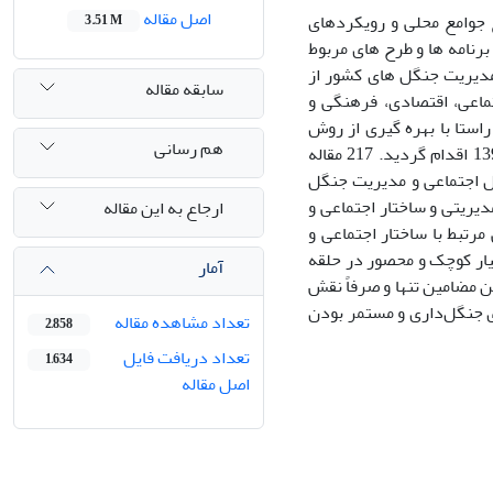
اصل مقاله
جوامع محلی و رویکردهای
3.51 M
رنامه ها و طرح های مربوط
 مدیریت جنگل های کشور از
سابقه مقاله
ماعی، اقتصادی، فرهنگی و
استا با بهره گیری از روش
هم رسانی
کیفی تحلیل مضمون، به تحلیل محتوای آثار پژوهشی مرتبط در بازه 10 ساله 1388 تا 1398 اقدام گردید. 217 مقاله
ص مسایل اجتماعی و مدیریت جنگل
ق این بررسی 372 مضمون فرعی در قالب 14 مضمون اصلی و 2 بعد مدیریتی و ساختار اجتماعی و
ارجاع به این مقاله
تبط با ساختار اجتماعی و
ار کوچک و محصور در حلقه
آمار
 مضامین تنها و صرفاً نقش
 جنگل‌داری و مستمر بودن
تعداد مشاهده مقاله
2,858
تعداد دریافت فایل
1,634
اصل مقاله