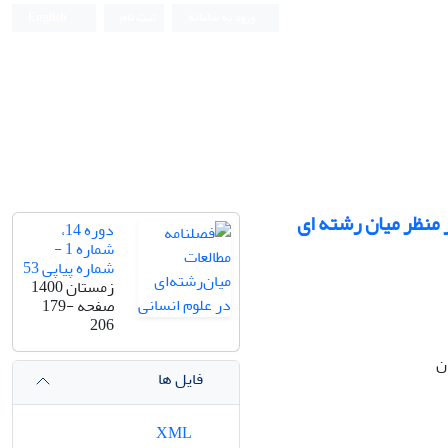
ورود به سامانه
ثبت نام
English
 منظر میان رشته ای
دوره 14،
شماره 1 -
شماره پیاپی 53
زمستان 1400
صفحه
179-
206
ن
فایل ها
XML