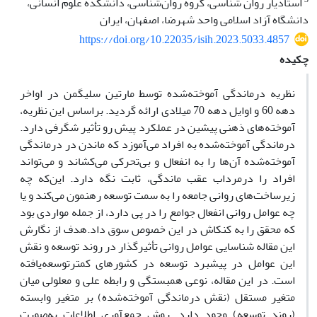
استادیار روان شناسی، گروه روان‌شناسی، دانشکده علوم انسانی،
دانشگاه آزاد اسلامی واحد شهرضا، اصفهان، ایران
https://doi.org/10.22035/isih.2023.5033.4857
چکیده
نظریه درماندگی آموخته‌شده توسط مارتین سلیگمن در اواخر
دهه 60 و اوایل دهه 70 میلادی ارائه گردید. براساس این نظریه،
آموخته‌های ذهنی پیشین در عملکرد پیش رو تأثیر شگرفی دارد.
درماندگی آموخته‌شده به افراد می‌آموزد که ماندن در درماندگی
آموخته‌شده آن‌ها را به انفعال و بی‌تحرکی می‌کشاند و می‌تواند
افراد را درمرداب عقب ماندگی، ثابت نگه دارد. این‌که چه
زیرساخت‌های روانی جامعه را به سمت توسعه رهنمون می‌کند و یا
چه عوامل روانی انفعال جوامع را در پی دارد، از جمله مواردی بود
که محقق را به کنکاش در این خصوص سوق داد.هدف از نگارش
این مقاله شناسایی عوامل روانی تأثیرگذار در روند توسعه و نقش
این عوامل در پیشبرد توسعه در کشورهای کمترتوسعه‌یافته
است. در این مقاله، نوعی همبستگی و رابطه علی و معلولی میان
متغیر مستقل (نقش درماندگی آموخته‌شده) بر متغیر وابسته
(روند توسعه) وجود دارد. روش جمع‌آوری اطلاعات به‌صورت