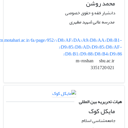
محمد روشن
دانشیار فقه و حقوق خصوصی
مدرسه عالی شهید مطهری
zn.motahari.ac.ir/fa/page/952/%D8%AF%DA%A9%D8%AA%D8%B1-
%D9%85%D8%AD%D9%85%D8%AF-
%D8%B1%D9%88%D8%B4%D9%86
sbu.ac.ir
m-roshan
021 3351720
هیات تحریریه بین المللی
مایکل کوک
جامعه‌شناسی اسلام