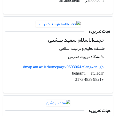
yahoo.com
amanuchehri
هیات تحریریه
حجت‌الاسلام سعید بهشتی
فلسفه تعلیم و تربیت اسلامی
دانشگاه تربیت مدرس
simap.atu.ac.ir/homepage/9693064/?lang=en-gb
atu.ac.ir
beheshti
+9821 4839 3173
هیات تحریریه