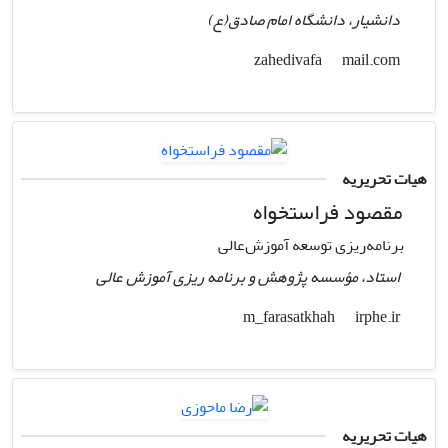
دانشیار، دانشگاه امام صادق(ع)
mail.com
zahedivafa
هیات تحریریه
مقصود فراستخواه
برنامه‌ریزی توسعه آموزش‌عالی
استاد، مؤسسه پژوهش و برنامه ریزی آموزش عالی
irphe.ir
m_farasatkhah
هیات تحریریه