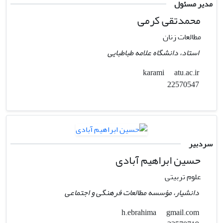
مدیر مسئول
محمدتقی کرمی
مطالعات زنان
استاد، دانشگاه علامه طباطبایی
atu.ac.ir
karami
22570547
سردبیر
حسین ابراهیم آبادی
علوم تربیتی
دانشیار، مؤسسه مطالعات فرهنگی و اجتماعی
gmail.com
h.ebrahima