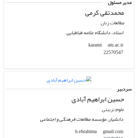
مدیر مسئول
محمدتقی کرمی
مطالعات زنان
استاد، دانشگاه علامه طباطبایی
atu.ac.ir
karami
22570547
سردبیر
حسین ابراهیم آبادی
علوم تربیتی
دانشیار، مؤسسه مطالعات فرهنگی و اجتماعی
gmail.com
h.ebrahima