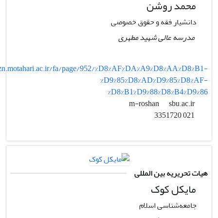
محمد روشن
دانشیار فقه و حقوق خصوصی
مدرسه عالی شهید مطهری
zn.motahari.ac.ir/fa/page/952/%D8%AF%DA%A9%D8%AA%D8%B1-
%D9%85%D8%AD%D9%85%D8%AF-
%D8%B1%D9%88%D8%B4%D9%86
sbu.ac.ir
m-roshan
021 3351720
هیات تحریریه بین المللی
مایکل کوک
جامعه‌شناسی اسلام