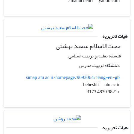
yahoo.com
amanuchehri
هیات تحریریه
حجت‌الاسلام سعید بهشتی
فلسفه تعلیم و تربیت اسلامی
دانشگاه تربیت مدرس
simap.atu.ac.ir/homepage/9693064/?lang=en-gb
atu.ac.ir
beheshti
+9821 4839 3173
هیات تحریریه