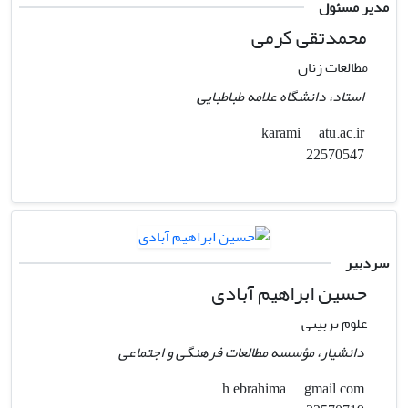
مدیر مسئول
محمدتقی کرمی
مطالعات زنان
استاد، دانشگاه علامه طباطبایی
atu.ac.ir
karami
22570547
سردبیر
حسین ابراهیم آبادی
علوم تربیتی
دانشیار، مؤسسه مطالعات فرهنگی و اجتماعی
gmail.com
h.ebrahima