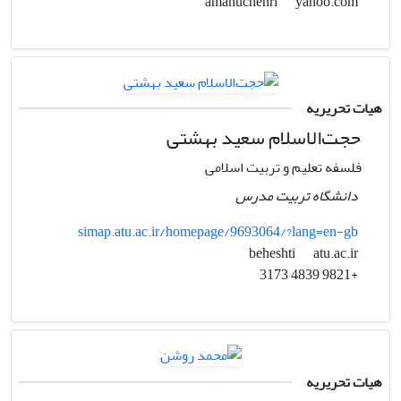
yahoo.com
amanuchehri
هیات تحریریه
حجت‌الاسلام سعید بهشتی
فلسفه تعلیم و تربیت اسلامی
دانشگاه تربیت مدرس
simap.atu.ac.ir/homepage/9693064/?lang=en-gb
atu.ac.ir
beheshti
+9821 4839 3173
هیات تحریریه