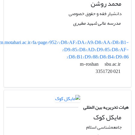
محمد روشن
دانشیار فقه و حقوق خصوصی
مدرسه عالی شهید مطهری
zn.motahari.ac.ir/fa/page/952/%D8%AF%DA%A9%D8%AA%D8%B1-
%D9%85%D8%AD%D9%85%D8%AF-
%D8%B1%D9%88%D8%B4%D9%86
sbu.ac.ir
m-roshan
021 3351720
هیات تحریریه بین المللی
مایکل کوک
جامعه‌شناسی اسلام