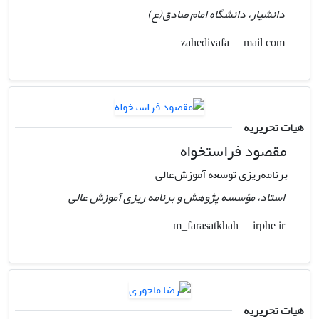
دانشیار، دانشگاه امام صادق(ع)
mail.com
zahedivafa
هیات تحریریه
مقصود فراستخواه
برنامه‌ریزی توسعه آموزش‌عالی
استاد، مؤسسه پژوهش و برنامه ریزی آموزش عالی
irphe.ir
m_farasatkhah
هیات تحریریه