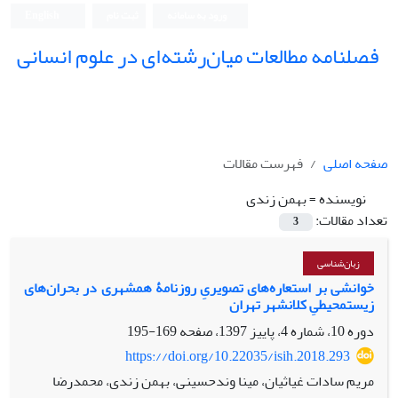
ورود به سامانه
ثبت نام
English
فصلنامه مطالعات میان‌رشته‌ای در علوم انسانی
صفحه اصلی
فهرست مقالات
نویسنده =
بهمن زندی
تعداد مقالات:
3
زبان‌شناسی
خوانشی بر استعاره‌های تصویریِ روزنامۀ همشهری در بحران‌های
زیستمحیطیِ کلانشهر تهران
دوره 10، شماره 4، پاییز 1397، صفحه
169-195
https://doi.org/10.22035/isih.2018.293
مریم سادات غیاثیان، مینا وندحسینی، بهمن زندی، محمدرضا