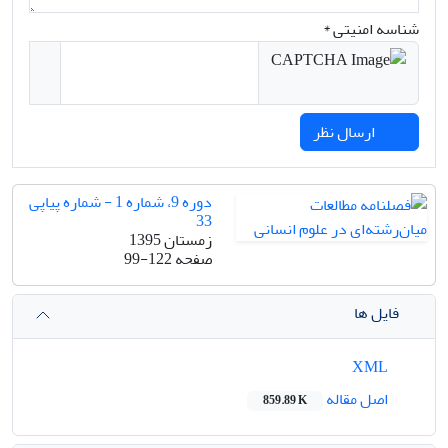
شناسه امنیتی *
ارسال نظر
دوره 9، شماره 1 - شماره پیاپی
33
زمستان 1395
صفحه
99-122
فایل ها
XML
اصل مقاله
859.89 K