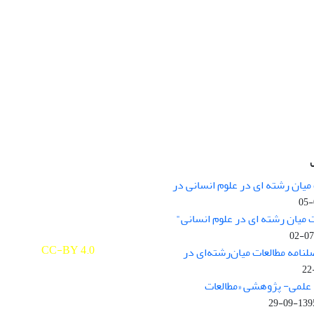
میان رشته ای در علوم انسانی در
nary Studies in the Humanities is
licensed under a
 میان رشته ای در علوم انسانی"
e Commons Attribution 4.0
ernational
CC-BY 4.0
لنامه مطالعات میان‌رشته‌ای در
علمی- پژوهشی «مطالعات
1395-09-