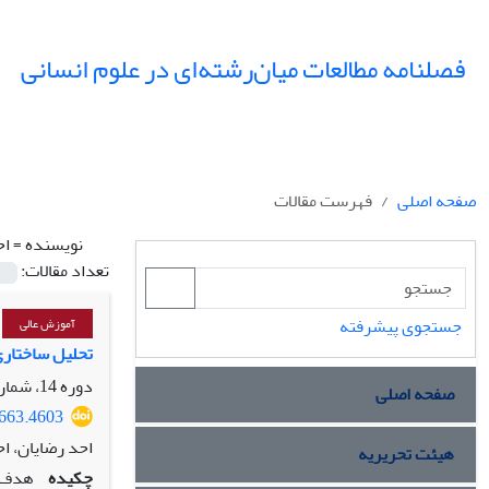
فصلنامه مطالعات میان‌رشته‌ای در علوم انسانی
صفحه اصلی
فهرست مقالات
نویسنده =
اح
تعداد مقالات:
جستجوی پیشرفته
آموزش عالی
تحلیل ساختاری 
دوره 14، شماره 3، تابستان 1401، صفحه
صفحه اصلی
4663.4603
احد رضایان، ا
هیئت تحریریه
چکیده
هدف ا