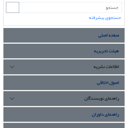
پنج‌گانه سراسری سیمای جمهوری اسلامی ایران از سال 1388
تاکنون مورد بررسی قرار گرفتند و از آن میان دو سریال بال­ های
خیس (1392) و فاکتور هشت (1387) محصول شبکه یک، که
جستجوی پیشرفته
موضوع محوری آنها بیوتکنولوژی بود، برای تحلیل نهایی انتخاب
شد. سپس برای دست‌یابی به چارچوب‌ها، تلفیقی از دو روش
صفحه اصلی
تحلیل مضمونی و نشانه‌شناسی استفاده شد.
یافته‌های پژوهش
حاکی از آن است که بیوتکنولوژی در قالب شش چارچوب اصلی در
سریال­ های تلویزیونی به تصویرکشیده شده­ اند. این شش
هیئت تحریریه
چارچوب عبارتند از توطئه، ایدئولوژی و ارزش­ های معنوی،
پیشرفت علمی، اخلاق، اقتصاد و استقلال.
اطلاعات نشریه
اصول اخلاقی
راهنمای نویسندگان
راهنمای داوران