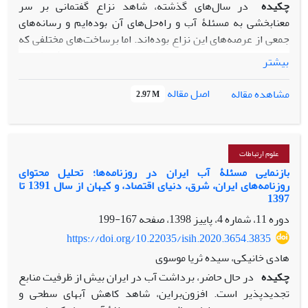
چکیده
در سال‌های گذشته، شاهد نزاع گفتمانی بر سر
معنابخشی به مسئلۀ آب و راه‌حل‌های آن بوده‌ایم و رسانه‌های
جمعی از عرصه‌های این نزاع بوده‌اند. اما برساخت‌های مختلفی که
در این رسانه‌ها از مسئله ارائه شده، نامعلوم است. مقالۀ پیش رو،
بیشتر
به‌طور خاص بر روزنامه‌های سراسری تمرکز کرده و درصدد پاسخ
به این پرسش است که گفتمان‌های مسئلۀ آب ایران در
اصل مقاله
مشاهده مقاله
2.97 M
روزنامه‌های سراسری دهۀ 90 چگونه صورت‌بندی شده‌اند. به این
منظور با روش تحلیل گفتمان انتقادی مطالب 4 روزنامۀ سراسری
طی 9 سال (از 1/1/1390 تا 29/12/1398) بررسی شده‌اند. طبق
یافته‌ها، در گفتمان غالب روزنامۀ شرق سیاست‌های کلان و رویکرد
علوم ارتباطات
نادرست توسعه بحران را ایجاد کرده است. این گفتمان راه‌حل را
بازنمایی مسئلۀ آب ایران در روزنامه‌ها؛ تحلیل محتوای
روزنامه‌های ایران، شرق، دنیای اقتصاد، و کیهان از سال 1391 تا
تغییر سیاست‌ها و ساختارهای تولید و سازگاری با طبیعت قلمداد
1397
می‌کند. در گفتمان روزنامۀ ایران، ساختارهای کلان (اقتصاد
دوره 11، شماره 4، پاییز 1398، صفحه
167-199
سیاسی ایران، فردگرایی) سبب مصرف‌گرایی مردم شده‌اند و به
این طریق بحران را ایجاد کرده‌اند. این گفتمان در خدمت
https://doi.org/10.22035/isih.2020.3654.3835
رؤیت‌ناپذیر ساختن نقش دولت در ایجاد بحران است. در گفتمان
هادی خانیکی، سیده ثریا موسوی
روزنامۀ دنیای اقتصاد ترکیبی از عوامل (نظام مالکیت دولتی آب،
چکیده
در حال حاضر، برداشت آب در ایران بیش از ظرفیت منابع
سیاست‌مداران، مردم و مسئولان) بحران را ایجاد کرده است.
تجدید‎پذیر است. افزون‌بر‌این، شاهد کاهش آب‎های سطحی و
افزایش قیمت آب راهکاری است که این روزنامه برای حل بحران