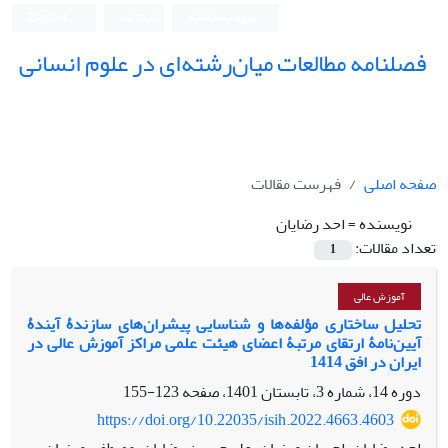
ورود به سامانه
ثبت نام
English
فصلنامه مطالعات میان‌رشته‌ای در علوم انسانی
صفحه اصلی
فهرست مقالات
نویسنده =
احد رضایان
تعداد مقالات:
1
آموزش عالی
تحلیل ساختاری مؤلفه‌ها و شناسایی پیشران‌های سازندۀ آیندۀ
آیین‌نامۀ ارتقای مرتبۀ اعضای هیئت علمی مراکز آموزش عالی در
ایران در افق 1414
دوره 14، شماره 3، تابستان 1401، صفحه
123-155
https://doi.org/10.22035/isih.2022.4663.4603