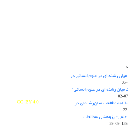
میان رشته ای در علوم انسانی در
nary Studies in the Humanities is
licensed under a
 میان رشته ای در علوم انسانی"
e Commons Attribution 4.0
ernational
CC-BY 4.0
لنامه مطالعات میان‌رشته‌ای در
علمی- پژوهشی «مطالعات
1395-09-