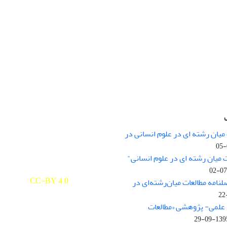
میان رشته ای در علوم انسانی در
nary Studies in the Humanities is
licensed under a
 میان رشته ای در علوم انسانی"
e Commons Attribution 4.0
ernational
CC-BY 4.0
لنامه مطالعات میان‌رشته‌ای در
علمی- پژوهشی «مطالعات
1395-09-