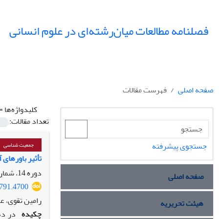
فصلنامه مطالعات میان‌رشته‌ای در علوم انسانی
صفحه اصلی
فهرست مقالات
کلیدواژه‌ها =
تعداد مقالات:
جستجوی پیشرفته
جمعیت شناسی
تأثیر باورهای آرم
دوره 14، شماره 4، پاییز 1401، صفحه
صفحه اصلی
4791.4700
رامین تقوی، ع
هیئت تحریریه
چکیده
در ده