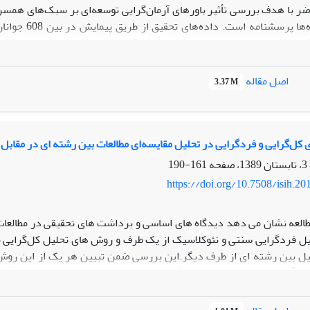
ضر با هدف بررسی تأثیر باورهای آرمان‌گرایی توسعه‌ای بر سبک‌های همسر
جمع‌آوری داد
وری شده است. یافته‌های تحقیق بیانگر آن است که بین متغیرهای دیندار
زینی رابطه معناداری وجود دارد، و متغیرهای مادی‌گرایی، استفاده ا
شتند. بر اساس مدل نهایی تحقیق، پنج متغیر که بیشترین ارتباط را با 
اصل مقاله
3.37 M
 و تحصیلات والدین بود که متغیر سبک‌های همسرگزینی را تبیین کردن
داری، تحصیلات والدین و نگرش‌های جنسیتی هم به‌‌صورت مستقیم و هم 
یرهای فردگرایی، مرد بودن، استفاده از فضای مجازی و نگرش نسبت به ازدوا
ر بوده‌اند. در مجموع می‌توان گفت که سبک‌های مختلف همسرگزینی و روا
 کل‌گرایی و فردگرایی در تحلیل مقایسه‌ای مطالعات بین رشته ای در مقاب
ال دگرگونی است و لازم است این پدیده به‌عنوان یک واقعیت اجتماعی در برن
161-190
https://doi.org/10.7508/isih.20
طالعه نشان می دهد دیدگاه های اساسی و برداشت های تحقیقی در مطالعات اج
 فردگرایی سنتی و نئوکلاسیک از یک طرف و روش های تحلیل کل‌گرایی م
 بین رشته ای از طرف دیگر.این بررسی ضمن تبیین هر یک از این روش ه
 علّی و سببی متقابل با یک دیگربوده و یا دارای ارتباطات ساختاری می‌باش
ازاین مسایل به دست دهد واین هدف دردسترس نخواهد بود مگر ازطر
ن دست می باشند.