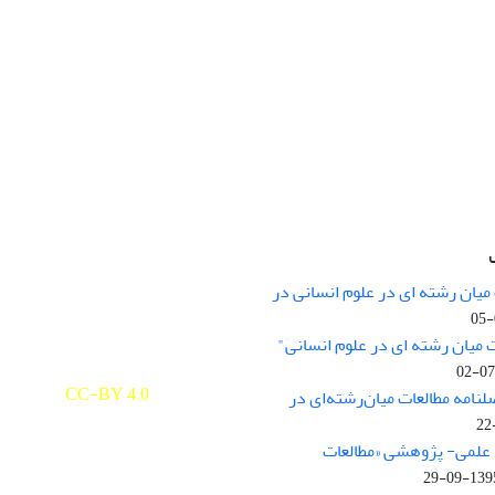
میان رشته ای در علوم انسانی در
nary Studies in the Humanities is
licensed under a
 میان رشته ای در علوم انسانی"
e Commons Attribution 4.0
ernational
CC-BY 4.0
لنامه مطالعات میان‌رشته‌ای در
علمی- پژوهشی «مطالعات
1395-09-