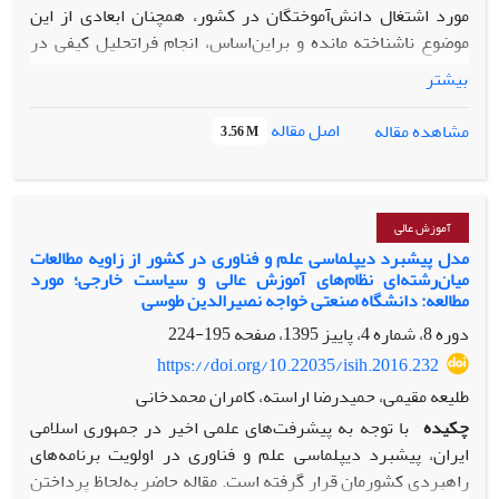
مورد اشتغال دانش‌آموختگان در کشور، همچنان ابعادی از این
موضوع ناشناخته مانده و براین‌اساس، انجام فراتحلیل کیفی در
این زمینه می‌تواند ضمن مشخص کردن ویژگی‌های روش‌شناختی و
بیشتر
محتوایی این پژوهش‌ها، خلأهای پژوهشی موجود در این حوزه را
شناسایی کند؛ بنابراین، در این مقاله با استفاده از روش فراتحلیل
اصل مقاله
مشاهده مقاله
3.56 M
کیفی، 92 پژوهش انجام‌شده در این حوزه در بازۀ زمانی (1397-
1357)، در قالب پایان‌نامه و مقاله‌های پژوهشی، با جست‌وجوی دو
کلیدواژۀ «اشتغال و دانش‌آموختگان» در دو منبع علمی
«پژوهشگاه علوم و فناوری اطلاعات علمی ایران (ایران‌داک)» و
آموزش عالی
«پایگاه مرکز اطلاعات علمی جهاد دانشگاهی» واکاوی شده‌اند. در
مدل پیشبرد دیپلماسی علم و فناوری در کشور از زاویه مطالعات
میان‌رشته‌ای نظام‌های آموزش عالی و سیاست خارجی؛ مورد
بررسی پژوهش‌های موجود طی چند دهۀ اخیر، پرداختن به مسئله
مطالعه: دانشگاه صنعتی خواجه نصیرالدین طوسی
اشتغال دانش‌آموختگان با تأکید بر چند موضوع مشخص، مانند
دوره 8، شماره 4، پاییز 1395، صفحه
195-224
وضعیت اشتغال و بیکاری دانش‌آموختگان، ضرورت توجه به کیفیت
آموزش عالی و برنامه درسی موجود در دانشگاه و توجه به موضوع
https://doi.org/10.22035/isih.2016.232
کارآفرینی دانش‌آموختگان بوده است. با توجه به نتایج
طلیعه مقیمی، حمیدرضا اراسته، کامران محمدخانی
پژوهش‌های انجام‌شده در این حوزه، تکرار پژوهش در این
چکیده
با توجه به پیشرفت‌های علمی اخیر در جمهوری اسلامی
موضوعات و فقدان یک مطالعۀ جامع در حوزه اشتغال
ایران، پیشبرد دیپلماسی علم و فناوری در اولویت برنامه‌های
دانش‌آموختگان را می‌توان به عواملی مانند سهم نامتناسب
راهبردی کشورمان قرار گرفته است. مقاله حاضر به‌لحاظ پرداختن
رشته‌های تحصیلی، عدم تعادل در استفاده از رویکردهای روشی،