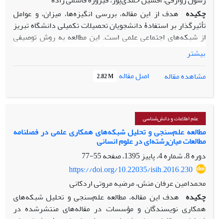
رسول زوارقی، افشین حمدی‌پور، فیروزه قاسمی زاده
چکیده
هدف از این مقاله، بررسی انگیزه‌‌ها، میزان، و عوامل
تأثیرگذار بر استفادۀ دانشجویان تحصیلات تکمیلی دانشگاه تبریز
از شبکه‌‌های اجتماعی علمی است. این مطالعه به روش توصیفی
پیمایشی انجام شده است. ابزار گردآوری اطلاعات، پرسش‌نامه
بیشتر
محقق‌‌ساخته بوده و داده‌‌ها با استفاده از آزمون‌‌های آماری توصیفی
و استنباطی و آزمون خی2 مورد تجزیه‌وتحلیل
اصل مقاله
مشاهده مقاله
2.82 M
قرارگرفته‌اند.یافته‌ها نشان داد که 67 درصد از دانشجویان با
شبکه‌های اجتماعی علمی آشنایی داشته و از آن استفاده می‌کنند.
اصلی‌ترین انگیزه‌های دانشجویان برای استفاده از این شبکه‌ها
به‌ترتیب عبارت است از: اطلاع یافتن از تازه‌های علم و دانش، در
علم اطلاعات و دانش‌شناسی
تماس بودن با دیگر محققان و نیز دنبال کردن فعالیت دیگر
مطالعه علم‌سنجی و تحلیل شبکه‌های همکاری علمی در فصلنامه
مطالعات میان‌رشته‌ای در علوم انسانی
پژوهشگران. همچنین نتایج نشان داد میان مقطع تحصیلی و سن
دانشجویان با میزان استفاده از شبکه‌‌های اجتماعی علمی و
دوره 8، شماره 4، پاییز 1395، صفحه
55-77
انگیزه‌‌های استفاده از این شبکه‌‌ها ارتباط مستقیم و معنی‌‌داری
https://doi.org/10.22035/isih.2016.230
وجود دارد. میان جنسیت و گروه‌‌های عمده آموزشی دانشجویان، و
محمدامین عرفان منش، مرضیه مروتی اردکانی
میزان استفاده از شبکه‌‌های اجتماعی علمی ارتباط مستقیم و
چکیده
هدف این مقاله، مطالعه علم‌سنجی و تحلیل شبکه‌های
معنی‌‌داری وجود دارد. طبق نتایج مقاله حاضر، وضعیت آشنایی
همکاری نویسندگان و مؤسسات در مقاله‌های منتشرشده در
دانشجویان با این شبکه‌‌ها مطلوب نیست و دانشجویان یا به‌طور کل