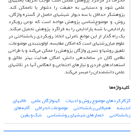
انحراف در فراگرد پ‍ژوهش ممکن است موجب تحریف یافته‎های
علمی شود و دستیابی به حقیقت را دشوار یا ناممکن کند.
پ‍ژوهشگر حداقل با سه دیوار شیشه‎ای حاصل از گستره واژگان،
روش، و موضوع‌شناسی پ‍ژوهش مواجه است که نوعی رویکرد
پارادایمی یا شبه پارادایمی را به فراگرد پ‍ژوهش تحمیل می‎کند.
یک راه گذار از این موانع نامرئی، اتخاذ رویکردی زبان‎شناختی در
علوم میان‌رشته‎ای است که امکان مقایسه، اولویت‎بندی موضوعات،
تلفیق روش‎ها و تسری واژگان پ‍ژوهش را ممکن می‌کند و با طراحی
نظامی کلان در ساماندهی دانش، امکان هدایت بهتر علائق و
استعدادهای فردی و نیازهای اجتماعی و انعکاس آنها در تلاش‎های
علمی دانشمندان را میسر می‌کند.
کلیدواژه‌ها
کژکارکردهای موضوع روش و ادبیات
کهن‎واژگان علمی
قالب‎های
اندیشه
هم‎پالایی زبان‎شناختی
موضوعات انحرافی
آلایه‌های
زبان‎شناختی
حصارهای شیشه‎ای روش‎شناسی
شک و یقین