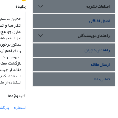
اطلاعات نشریه
چکیده
تاکنون محققان
اصول اخلاقی
انگاره­ها و ت
«ماری جو هچ» 
راهنمای نویسندگان
نیز استعاره‌ه
راهنمای داوران
ها» فراهم آید
مفهوم
مهندسی 
بازگشت معنای
ارسال مقاله
مقاله از جهت 
استفاده، کیف
تماس با ما
استفاده از من
کلیدواژه‌ها
استعاره
بازگش