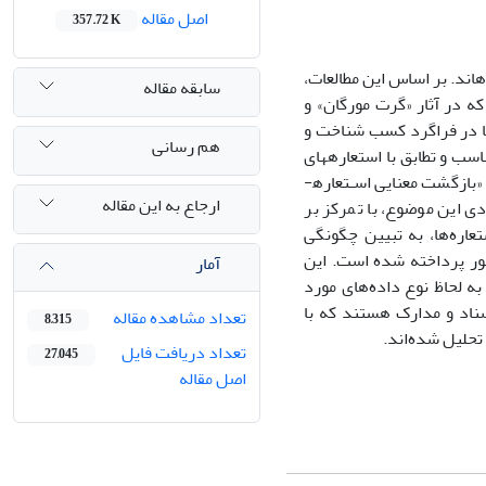
اصل مقاله
357.72 K
­اند. بر اساس این مطالعات،
سابقه مقاله
 که در آثار «گرت مورگان» و
­ها در فراگرد کسب شناخت و
هم رسانی
اسب و تطابق با استعاره­های
مذکور برخوردارند، مد نظر قرار می­گیرند تا امکان طرح بحث از مفهوم «بوم‌رنگ معنایی» یا «بازگشت معنایی اسـتعاره­
ارجاع به این مقاله
دی این موضوع، با تمرکز بر
اره‌ها، به تبیین چگونگی
شور پرداخته شده است.
این
آمار
به لحاظ نوع داده‌های مورد
سناد و مدارک هستند که با
تعداد مشاهده مقاله
8,315
 تحلیل شده‌اند
.
تعداد دریافت فایل
27,045
اصل مقاله