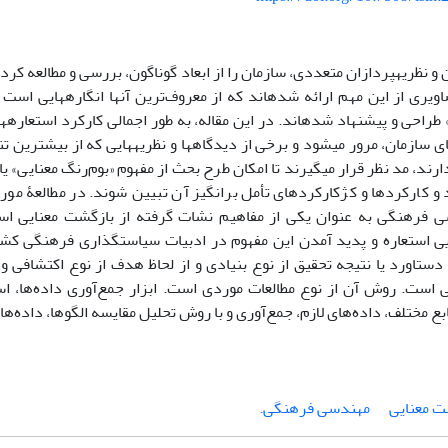
 و نظریه­پردازان متعددی، سازمان را از ابعاد گوناگون، بررسی و مطالعه کرده
صاویری از این مهم ارائه شده­اند که از معروف‌ترین آنها انگاره­هایی است
طراحی و پیشنهاد شده­اند. در این مقاله،‌ به طور اجمالی کارکرد استعاره
ای سازمان، مرور می­شود و برخی از دیدگاه­ها و نظریه­هایی که از بیشترین تن
 و کارکردها و کژکارکردهای تأمل برانگیز آن تبیین ­شوند. در مطالعۀ مور
فرهنگی به عنوان یکی از مفاهیم نشات گرفته از بازگشت معنایی استع
ی استعاره و پدید آمدن این مفهوم در ادبیات سیاستگذاری فرهنگی ک
دستاورد یا نتیجه تحقیق از نوع بنیادی و از لحاظ هدف از نوع اکتشافی و 
ی است. روش آن از نوع مطالعات موردی است. ابزار جمع‌آوری داده‌ها، ا
ابع مختلف، داده‌های لازم، جمع‌آوری و با روش تحلیل مقایسه الگوها، داده‌ها
ت معنایی
مهندسی فرهنگی.‌