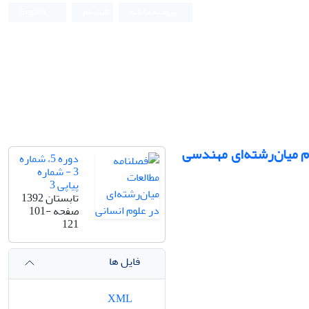
ورود به سامانه
ثبت نام
English
م میان‌رشته‌ای مهندسی
دوره 5، شماره
3 - شماره
پیاپی 3
تابستان 1392
صفحه
101-
121
فایل ها
XML