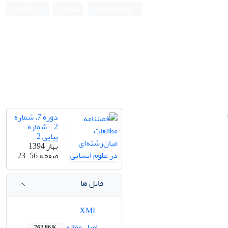
ورود به سامانه
ثبت نام
English
دوره 7، شماره
2 - شماره
پیاپی 2
بهار 1394
صفحه
23-56
فایل ها
XML
اصل مقاله
762.86 K