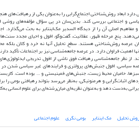
 دارد ابعاد روش
شناختی اجتماع
گرایی را به
عنوان یکی از رهیافت
های هنجا
اسی و اجتماعی بررسی کند. بدین
سان در پی سؤال مؤلفه
های روشی اج
و مفاهیم اصلی آن را از دیدگاه السدیر مک
اینتایر به بحث می
گذارد. اج
می
دهند. پنج مرحله ظهور، عقلانیت، گفت
و
گو، افول و احیای مجدد سنت
ها
ان عرصه روش
شناختی هستند. سطح تحلیل آنها نه خرد و کلان بلکه مح
ها اهمیت فراوان دارد. در عرصه جامعه
شناسی نیز بر اجتماعات تأکید دار
د. از نظر جامعه
شناسی رهیافت فوق ناشی از افول تدریجی ایدئولوژی
های 
رصه سیاسی، افول جنبش
های پرولتری و فرایندهای غیر سیاسی شدن در کش
بزها، حامیان محیط زیست، جنبش
های فمینیستی و ... بوده است. کاربس
دهای اثبات
گرایی و هرمنوتیکی، به
نظر می
رسد بتواند رهیافتی بومی را ب
یرانی به
دست دهد و به
عنوان نظریه
ای میان
رشته
ای برای علوم انسانی به
کا
وش تحلیل
مک اینتایر
بومی نگری
علوم اجتماعی