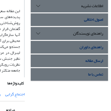
اطلاعات نشریه
این مقاله سعی
پدیده
های سی
اصول اخلاقی
روش
شناختی 
گفتمان قرار 
راهنمای نویسندگان
آنها سازه
گرای
محیطی برای آن
جستجو می
کنن
راهنمای داوران
لیبرال در ع
نظیر جنبش س
ارسال مقاله
نظریات رویکر
جامعه متکثر ا
تماس با ما
کلیدواژه‌ها
اجتماع گرایی
ر
مراجع