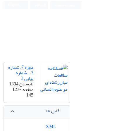
ورود به سامانه
ثبت نام
English
دوره 7، شماره
3 - شماره
پیاپی 3
تابستان 1394
صفحه
127-
145
فایل ها
XML