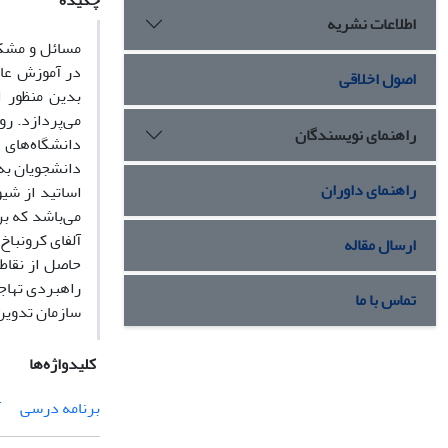
چکیده
اطلاعات نشریه
مسائل و مشکل
در آموزش عال
اصول اخلاقی
بدین منظور 
می‌پردازد. ر
راهنمای نویسندگان
راهنمای داوران
اساتید از شی
ارسال مقاله
حاصل از نقاط
راهبردی تهاجم
تماس با ما
سازمان تدوین 
کلیدواژه‌ها
برنامه درسی
آ