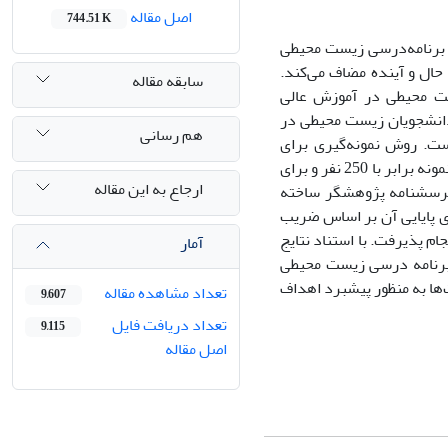
اصل مقاله
744.51 K
 برنامه‌درسی زیست محیطی
حال و آینده مضاف می‌کند.
سابقه مقاله
ست محیطی در آموزش عالی
دانشجویان زیست محیطی در
هم رسانی
‌باشد که 40 نفر استاد و 719 نفر دانشجو است. روش نمونه‌گیری برای
دانشجویان به‌طور تصادفی ساده بوده که بنا بر پیشنهاد جدول کرجیسی و مورگان تعداد نمونه برابر با 250 نفر و برای
ارجاع به این مقاله
 پرسشنامه پژوهشگر ساخته
یین روایی از نظرات صاحب‌نظران و براساس فرمول لا و شه 8/0 و برای پایایی آن بر اساس ضریب
ونباخ برابر 806% بدست آمد. تحلیل و تفسیر داده‌ها براساس ماتریس SWOT انجام پذیرفت. با استناد نتایج
آمار
 برنامه درسی زیست محیطی
‌ها به منظور پیشبرد اهداف
تعداد مشاهده مقاله
9,607
تعداد دریافت فایل
9,115
اصل مقاله