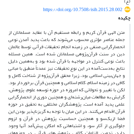
(ع)
https://doi.org/10.7508/isih.2015.28.002
چکیده
متن الهی قرآن کریم و رابطه مستقیم آن با عقاید مسلمانان از
جمله عناصر مؤثری محسوب می‌شوند که باعث پدید آمدن نوعی
انحصارگرایی صنفی در زمینه انجام تحقیقات قرآنی توسط عالمان
دین در سنت قرآن‌پژوهی مسلمانان شده است. همین مسئله
باعث نوعی کنترل در مواجهه با قرآن شده بود و به‌همین دلیل
نتایج به‌دست‌آمده در این نوع تحقیقات نیز عمدتاً منطبق با مبانی
و جهان‌بینی اسلامی بود، زیرا محقق قرآن‌پژوه از شناخت کامل و
کافی در زمینه اسلام، کلام اسلامی و همچنین قرآن برخوردار بود.
لکن با تغییر و تحولاتی که امروزه در حوزه توسعه علوم، پژوهش،
گرایش به مطالعات میان‌رشته‌ای و همچنین دوری از انحصارگرایی
علمی پدید آمده است، پژوهشگران مختلفی به تحقیق در حوزه
قرآن اقدام می‌کنند. در این میان با توجه به گریزناپذیر بودن این
فضا ازیک‌سو و همچنین حساسیت پژوهش در قرآن و لزوم
جلوگیری از آثار سوء و اشتباهاتی که امکان پیش‌آمد آنها وجود
دارد، تدوین الزامات کلامی پژوهش‌های قرآنی در حوزه‌های