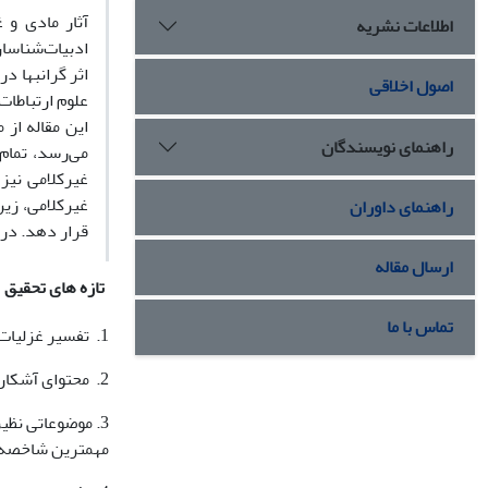
آثار مادی و 
اطلاعات نشریه
ادبیات‌شناسان
اثر گرانبها در
اصول اخلاقی
علوم ارتباطات
این مقاله از 
راهنمای نویسندگان
می‌رسد، تمام
غیرکلامی نیز 
غیرکلامی، زیر
راهنمای داوران
قرار دهد. در 
ارسال مقاله
تازه های تحقیق
تماس با ما
1. تفسیر غزلیات حافظ بدون داشتن نگاه جامعه شناسی و ارتباطی فاقد جامعیت لازم است.
2. محتوای آشکار و پنهان در تفسیر متن ادبی نقش به سزایی ایفا می کند.
3. موضوعاتی نظی
مهمترین شاخصه ه