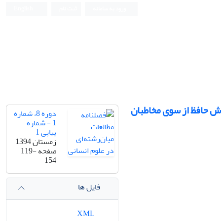
ورود به سامانه
ثبت نام
English
رش حافظ از سوی مخاطبان
دوره 8، شماره
1 - شماره
پیاپی 1
زمستان 1394
صفحه
119-
154
فایل ها
XML