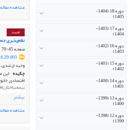
جامعه‌شناسی و
مشاهده مقاله
دوره 18 (1404-
است و مجموعه 
1405)
اشتغال، درآمد
است.
دوره 17 (1403-
اقتصاد
1404)
نظم‌پذیری جمعی
دوره 16 (1402-
صفحه
45-70
1403)
16.29.003
دوره 15 (1401-
وحید ارشدی، م
1402)
چکیده
این م
اقتصادی خانوا
دوره 14 (1400-
1401)
نیمه‌ساختاریا
جامعه‌شناسی، 
بیشتر
دوره 13 (1399-
و مصاحبه‌ها تا
1400)
سوی نهادهای 
مشاهده مقاله
تأمین معیشت خا
دوره 12 (1398-
1399)
و «ساختاری» ت
در درون خانوا