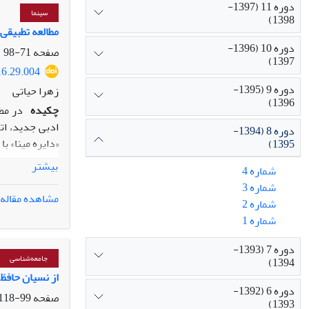
دوره 11 (1397-
سینما
1398)
مطالعه تطبیقی 
دوره 10 (1396-
صفحه
71-98
1397)
16.29.004
دوره 9 (1395-
زهرا حیاتی
1396)
چکیده
در مطا
ادبی جدید، ات
دوره 8 (1394-
«دایره مینا» ب
1395)
مقایسه داستان
بیشتر
شماره 4
قرار گرفته و گ
شماره 3
را در مدت‏زما
مشاهده مقاله
شماره 2
برخلاف داستان 
شماره 1
ساختاری تاحدی
سرنوشت داست
دوره 7 (1393-
جامعه‌شناسی
1394)
از نسیان حافظ 
دوره 6 (1392-
صفحه
99-118
1393)