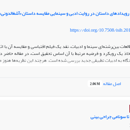
رویدادهای داستان در روایت ادبی و سینمایی مقایسه داستان «آشغالدونی» و
https://doi.org/10.7508/isih.20
لعات بین‏‌رشته‌‏ای سینما و ادبیات، نقد یک فیلم اقتباسی و مقایسه آن با اثر
خاذ یک رویکرد و فرضیه مرتبط با آن اساس تحقیق است، در مقاله حاضر دا
ا نگاه به ادبیات تطبیقی جدید بررسی شده است. هرچند این نظریه‏‌ها هنوز 
 ساعدی با فیلم مهرجویی، یافته‏‌های پژوهش نشان می‌‏دهد: جنبه تمثیل
اه واقع‌‏گرایی فیلم بر نمادگرایی داستان ادبی غالب شده است‏. مهرجویی 
نی مشخص به پی‏گیری ماجراها ترغیب کند. نحوه زمان‏بندی فیلم براساس ساخت
اصل مقاله
2.06 M
آشغالدونی، «طرح» بر «ایده» غلبه می‏ کند. ازآنجاکه غلبه طرح یا ایده، ه
 به تغییر معنایی انجامیده است. همچنین تغییر پایان آزاد روایت ساع
انی شخصیت اصلی می‌شود.
تا سونامی جراحی بینی