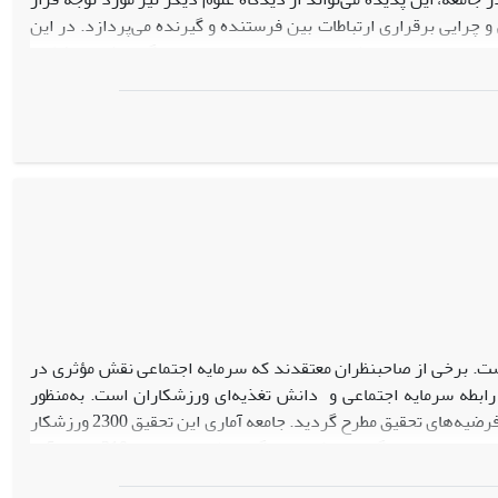
 و چرایی برقراری ارتباطات بین فرستنده و گیرنده می‌پردازد. در این
ی‌پردازیم؛ زیرا به‌نظر می‌رسد، تمام جنبه‌های ماندگاری شعر حافظ در
اری نقش داشته‌اند. مقاله حاضر تلاش می‌کند با تحلیل این اثر مهم از
، فراتر از مرزهای کلام مورد تفسیر فرهنگی قرار دهد. در این راه از
است. برخی از صاحبنظران معتقدند که سرمایه اجتماعی نقش مؤثری در
 رابطه سرمایه اجتماعی و دانش تغذیه‌ای ورزشکاران است. به‌منظور
دستیابی به این هدف، چارچوب نظری تحقیق براساس نظریه بوردیو، تنظیم و بر اساس آن فرضیه‌های تحقیق مطرح گردید. جامعه آماری این تحقیق 2300 ورزشکار
شرکت کننده در المپیاد ورزشی سال 1393 به میزبانی دانشگاه بهشتی است که با استفاده از جدول مورگان و روش نمونه‌گیری طبقه‌ای نسبی 310 نفر از آنها
ده شد. نتایج نشان می‌دهد که میان سرمایه اجتماعی و دانش تغذیه‌ای