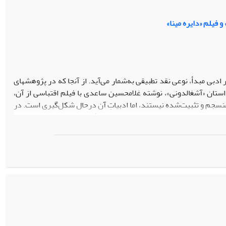
 فیلم «دایره مینا»
 ادبی مبدأ، نوعی نقد تطبیقی به‌شمار می‌آید. از آنجا که در پژوهش‏‏های
ستان «آشغالدونی»، نوشته غلامحسین ساعدی با فیلم اقتباسی از آن،
منسجم و تثبیت‌شده نیستند، اما ادبیاتِ آن درحال شکل‌‏گیری است. در
ی داستان مکتوب در فیلم اقتباسی، تحت تأثیر پردازشِ سینمایی طرح
رویدادها را در گفتمان سینمای کلاسیک ساماندهی کرده است تا خواننده
ار سه‏پرده‏ای، بیننده را به دنبال کردن ماجراها برمی‏ ا‌‌نگیزد و
رکدام درون‌مایه‌‏ای متفاوت خلق می‌‏کنند، می‌‏توان گفت همین تغییر
دی به پایان بسته در روایت فیلم، مانع مشارکت مخاطب در بازسازی