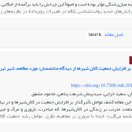
ه میان‌رشتگی مؤثر بوده است و اصولاً این چرخش را باید برآمده از امکا
 گرایش‌های جدید روایت‌شناسی بلکه در تغییرات روی‌داده در نظریه‌های رو
ساختارگرا می‌توان شاهد نوعی گسست آرام از ایده استقلال و خودبسندگی 
یرات عبارتند از: توجه به نقش مؤلفه‌های فرهنگی؛ و فرآیند خوانش (حض
اصل مقاله
544.67 K
ه‌همراه داشته است. نخست اینکه اهداف کلان روایت‌شناسی را از بررسی 
رشته‌ها و حوزه‌های مرتبط با فرهنگ و مطالعات ذهن را نیز به روایت‌شناسی
 بر افزایش جمعیت کلان شهرها از دیدگاه متخصصان: مورد مطالعه، شهر تهر
https://doi.org/10.7508/isih.20
ان، سعید خزایی، سیدپیمان شریعت پناهی، محمود مشفق
ین مقاله کشف عوامل تأثیر‌گذار بر افزایش جمعیت در کلان‌شهرها و در نهای
تعدد مترتب بر زندگی در کلان‌شهرها، که مهاجرت، باروری و مرگ و میر ر
ه می‌گیرد؛ ابتدا با مروری بر مفاهیم نظری، عوامل رشد جمعیت کلان
یرساختی و امکانات شهری دسته‌بندی و تحلیل شده‌اند و مدل مفهومی اولی