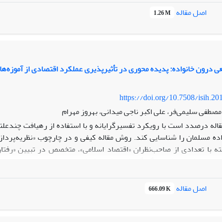
 اقتصادی با استفاده از روش تحلیل سلسله‌مراتبی نشان داده شده که 
اصل مقاله
1.26 M
عوامل فرهنگی و اجتماعی، زیرساختی و امکانات شهری و جغرافیایی در جا
، سبک زندگی و ارزش‌های فردی دارای بیشترین وزن در بین یازده زیرمعی
 درون خانواده: پدیده محوری در تأثیرپذیری عملکرد اقتصادی از آموزه‌های
https://doi.org/10.7508/isih.20
صطفی سلیمی‌فر، علی اکبر ناجی میدانی، بهروز مهرام
قاله درصدد است با رویکرد تفسیرگرایانه و با استفاده از رهیافت چندعلت
ده مسلمان را شناسایی کند. روش مقاله کیفی و در چارچوب «نظریه‌پردازی
فته با تعدادی از صاحب‌نظران «اقتصاد اسلامی»، متخصص در تبیین «رفتا
در مباحث مربوط به «چگونگی اثر ارزش بر کنش»، ابزار این مطالعه بوده اس
 حد اشباع نظری انجام شد. یافته‌های به‌دست‌آمده از تحلیل داده‌ها در ا
آموزش و پرورش رسمی و غیررسمی، قدرت درک آموزه از سوی اعضای خانو
اصل مقاله
666.09 K
نواده و اعتقاد راسخ به نظام پاسخ‌گویی در آخرت می‌توانند منجر به «نظم‌
أثیر پذیرفته و از حالت «قاعده‌مندی» به «صلاحدیدی» تبدیل می‌شود. نوآور
ده داشته است.