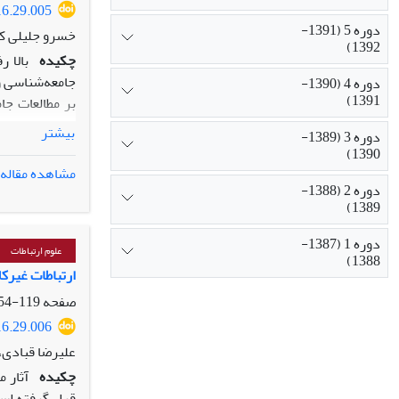
16.29.005
دوره 5 (1391-
خسرو جلیلی که
1392)
چکیده
بالا 
جامعه‌شناسی و
دوره 4 (1390-
1391)
بر مطالعات جا
محدوده مورد مط
بیشتر
دوره 3 (1389-
ایران، آن را م
1390)
مشاهده مقاله
دوره 2 (1388-
1389)
دوره 1 (1387-
علوم ارتباطات
1388)
ارتباطات غیرک
صفحه
119-154
16.29.006
علیرضا قبادی،
چکیده
آثار 
قرار گرفته است