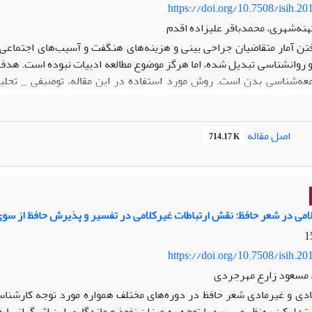
https://doi.org/10.7508/isih.20
نه‌شهری، محمدباقر علیزاده اقدم
رفتن آمار متقاضیان جراحی بینی و هزینه‌های هنگفت و آسیب‌های اجتماعی
 روانشناسی تبدیل شده، اما هرگز موضوع مطالعه ادبیات نبوده است. هدف ا
معه‌شناسی بدن است. روش مورد استفاده در این مقاله، توصیفی _ ‌تحلیلی
العه مقاله، شعر ایران از نظر بسامد اعضای صورت از ابتدا تا امروز است که 
ورد تحلیل قرار داده است.
اصل مقاله
714.17 K
لامی در شعر حافظ: نقش ارتباطات غیرکلامی در تفسیر و پذیرش حافظ از سو
https://doi.org/10.7508/isih.20
 مسعود زارع مهرجردی
مادی و غیرمادی شعر حافظ در دوره‌های مختلف همواره مورد توجه کارشناس
؛ لیکن به‌نظر می‌رسد با توجه به میزان نفوذ و ماندگاری این اثر گرانبها د