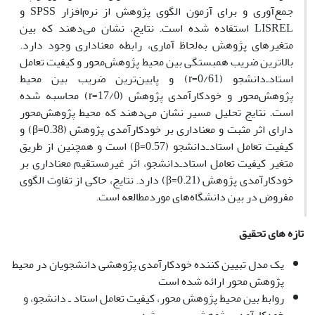
جمع‌آوری و برای آزمون الگوی پژوهش از نرم‌افزار SPSS و
LISREL استفاده شده است. نتایج، نشان می‌دهند که بین
متغیرهای پژوهش به‌لحاظ آماری، رابطه معناداری وجود دارد.
بالاترین ضریب همبستگی بین محیط پژوهش‌محور و کیفیت تعامل
استاد‌ـ‌دانشجو (0/61=r) و پایین‌ترین ضریب بین محیط
پژوهش‌محور و خودکارآمدی پژوهش (17/0=r) محاسبه شده
است. نتایج تحلیل مسیر نشان می‌دهند که محیط پژوهش‌‌محور
دارای اثر مثبت و معناداری بر خودکارآمدی پژوهش (β=0.38) و
کیفیت تعامل استاد‌ـ‌دانشجو (β=0.57) است و همچنین از طریق
متغیر کیفیت تعامل استاد‌ـ‌دانشجو، اثر غیرمستقیم معناداری بر
خودکارآمدی پژوهش (β=0.21) دارد. نتایج، حاکی از تفاوت الگوی
مفروض در بین دانشگاه‌‌های موردمطالعه است.
تازه های تحقیق
یک مدل تبیین کننده خودکارآمدی پژوهشی دانشجویان در محیط
پژوهش محور ارائه شده است
روابط بین محیط پژوهش محور، کیفیت تعامل استاد ـ دانشجو، و