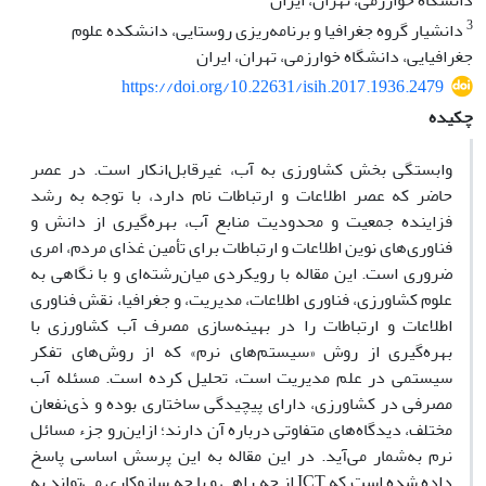
دانشگاه خوارزمی، تهران، ایران
3
دانشیار گروه جغرافیا و برنامه‌ریزی روستایی، دانشکده علوم
جغرافیایی، دانشگاه خوارزمی، تهران، ایران
https://doi.org/10.22631/isih.2017.1936.2479
چکیده
وابستگی بخش کشاورزی به آب، غیرقابل‌انکار است. در عصر
حاضر که عصر اطلاعات و ارتباطات نام دارد، با توجه به رشد
فزاینده جمعیت و محدودیت منابع آب، بهره‌گیری از دانش و
فناوری‌های نوین اطلاعات و ارتباطات برای تأمین غذای مردم، امری
ضروری است. این مقاله با رویکردی میان‌رشته‌ای و با نگاهی به
علوم کشاورزی، فناوری اطلاعات، مدیریت، و جغرافیا، نقش فناوری
اطلاعات و ارتباطات را در بهینه‌سازی مصرف آب کشاورزی با
بهره‌گیری از روش‌ «سیستم‌های نرم» که از روش‌های تفکر
سیستمی در علم مدیریت است، تحلیل کرده است. مسئله آب
مصرفی در کشاورزی، دارای پیچیدگی ساختاری بوده و ذی‌نفعان
مختلف، دیدگاه‌های متفاوتی درباره آن دارند؛ ازاین‌رو جزء مسائل
نرم به‌شمار می‌آید. در این مقاله به این پرسش اساسی پاسخ
داده شده است که ICT از چه راهی و با چه سازوکاری می‌تواند به