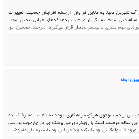
آب شیرین دنیا، به دلایل فراوان، ازجمله افزایش جمعیت، تغییرات
ب آشامیدنی سالم، به یکی از مهم‌ترین دغدغه‌های جهانی تبدیل شود؛
 حق‌های مهم بشری ــ بیشتر مدنظر قرار می‌گیرد. هرچند، تضمین حق
اما حل بحران آب و به‌ویژه یافتن روش‌هایی برای استفادۀ پایدار از
 این عرصه بسیار دشوارتر خواهد بود. در بخش خصوصی، به‌ویژه
دیریت و تأمین منابع آب، مؤثر ظاهر شده‌اند؛ بنابراین، به‌لحاظ اهمیت
راوانی دارد. مقاله حاضر با اتخاذ رویکردی میان‌رشته‌ای، مبانی
و قلمرو این مسئولیت را با توجه به اهمیت سود برای شرکت‌های
یین رابطه
م پیش از جست‌وجوی هرگونه راهکاری، توجه به ذهنیت مصرف‌کننده
 این مقاله درصدد است با رویکردی میان‌رشته‌ای، در چارچوب بررسی
 از ورود آب لوله‌کشی توصیف کند و ضمن این توصیف، برمبنای مفروضات
ایرانی دربارۀ آب به‌مثابه نعمتی محدود و ارزشمند، به نگرش به آن