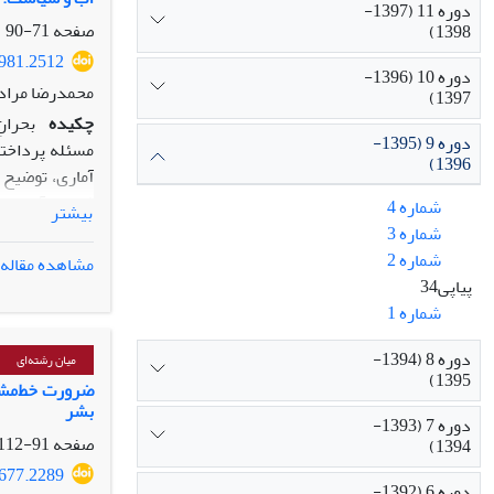
دوره 11 (1397-
صفحه
71-90
1398)
1981.2512
دوره 10 (1396-
محمدرضا مراد
1397)
چکیده
بحران
دوره 9 (1395-
مسئله پرداخته‌
1396)
آماری، توضیح 
فقدان آب بر ر
شماره 4
بیشتر
بیشترین تمرکز
شماره 3
درنهایت، ماهی
شماره 2
مشاهده مقاله
جنگ، و آب و 
پیاپی34
خروجی آن همچو
شماره 1
تدوین کرد.
دوره 8 (1394-
میان رشته‌ای
1395)
ضرورت خط‌مشی
بشر
دوره 7 (1393-
صفحه
91-112
1394)
1677.2289
دوره 6 (1392-