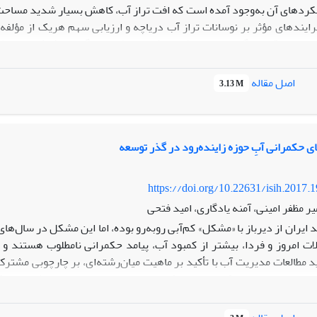
لکردهای آن به‌وجود آمده است که افت تراز آب، کاهش بسیار شدید مساحت 
ایندهای مؤثر بر نوسانات تراز آب دریاچه و ارزیابی سهم هریک از مؤلفه
یاچه در قالب الگوی ون‌سیم طراحی شد. در طراحی الگو، اندرکنش و روابط 
و متغیرهای اقلی
اصل مقاله
3.13 M
مورد نقش آبخوان‌های ساحلی دریاچه نیز، ‌هرچند آب‌نگاری معرف آبخوان‌ها،
 بااین‌حال تراز آب زیرزمینی ورودی به دریاچه، مقدارِ ناچیزی به‌دست آمد
 با افت شدید سطح آبخوان‌ها، به‌دلیل دردسترس نبودن داده‌های موردنیاز
ای حکمرانی آبِ حوزه زاینده‌رود در گذر توسعه
https://doi.org/10.22631/isih.2017.
ر مظفر امینی، آمنه یادگاری، امید فتحی
 ایران از دیرباز با «مشکل» کم‌آبی روبه‌رو بوده، اما این مشکل در سال‌ه
ت امروز و فردا، بیشتر از کمبود آب، پیامد حکمرانی نامطلوب هستند و 
 مطالعات مدیریت آب با تأکید بر ماهیت میان‌رشته‌‌ای، بر چارچوبی مشتر
 امور عمومی متمرکز است. هدف این مقاله، ارزیابی پایداری نظام‌های ح
ش پژوهش مقاله، مبتنی‌بر تلفیق دو رویکرد کمی و کیفی است و داده‌‌
ساخت‌یافته با 171 کشاورز و 68 کارشناس، گردآوری شده است. نتای