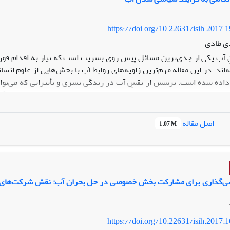
https://doi.org/10.22631/isih.2017.
ی طادی
ِ آب یکی از جدی‌ترین مسائل پیشِ روی بشریت است که نیاز به اقدام فوری
‌اند. در این مقاله مهم‌ترین زاویه‌های روابط آب با بخش‌هایی از علوم ا
داده شده است. پرسش از نقشِ آب در زندگی بشری و تأثیراتی که می‌توان
وابط میان انسان‌ها، دولت‌ها، و تمدن‌ها در کانون توجه این مقاله قرار 
 مصداقی بر کشور ایران و منطقه خاورمیانه است. مقاله با مروری بر اد
تِ امر سیاسی را دگرگون، و مدنیت را تبدیل به بدویت کند. این احتمال
اصل مقاله
1.07 M
خشونت به راستی‌آزمایی گذاشته شده است. جمع‌بندی مقاله این است که
ن گونه‌ای «مسئله‌شناسی تحلیلی» در اختیار «سیاست‌گذاری عمومی» قرار گیر
‌گذاری برای مشارکت بخش خصوصی در حل بحران آب: نقش شرکت‌های فرام
https://doi.org/10.22631/isih.2017.