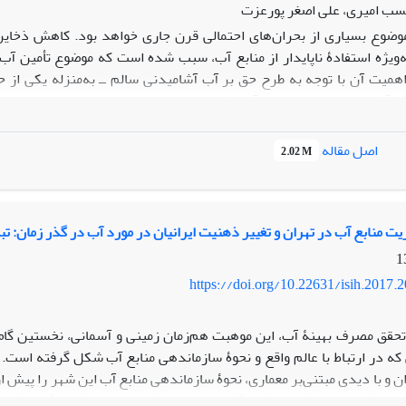
سب امیری، علی اصغر پورعزت
وضوع بسیاری از بحران‌های احتمالی قرن جاری خواهد بود. کاهش ذخایر 
به‌ویژه استفادۀ ناپایدار از منابع آب، سبب شده است که موضوع تأمین آ
همیت آن با توجه به طرح حق بر آب آشامیدنی سالم ــ ‌به‌منزله یکی از
آشامیدنی سالم و تحقق آن، یکی از تعهدات بین‌المللی مهم دولت‌ها است، 
ون همراهی و مشارکت همه افراد جامعه، ازجمله بخش خصوصی فعال در
ی که از توان مالی، فنی و انسانی بسیار بالایی بهره‌مند هستند، در عرصه‌ م
اصل مقاله
2.02 M
ب، بررسی موضوع مسئولیت و نقش بخش خصوصی در تحقق حق بر آب، اهمیت ف
قی مسئولیت بخش خصوصی در برابر تحقق حق آب را بررسی کرده، ماهیت 
قرار داده است.
ت منابع آب در تهران و ‏تغییر ذهنیت ایرانیان در مورد آب در گذر زمان‏: تب
https://doi.org/10.22631/isih.2017.
تحقق مصرف بهینۀ آب، این موهبت هم‌زمان زمینی و آسمانی، نخستین گا
ه در ‌ارتباط با عالم واقع و نحوۀ سازماندهی منابع آب شکل گرفته است.
ان و با دیدی مبتنی‌بر معماری، نحوۀ سازماندهی منابع آب این شهر را پیش
 روان‌شناسی و مطالعات فرهنگی، به این پرسش پاسخ دهد که چگونه ذهنیت 