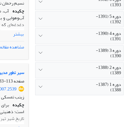
نسیم رحمان ن
1393)
چکیده
آب، م
دوره 5 (1391-
آب‌و‌هوایی و 
1392)
دغدغه‌ای که ا
دسترسی به آب 
دوره 4 (1390-
بیشتر
منابع آب، بد
1391)
شرکت‌های فرامل
مشاهده مقاله
دوره 3 (1389-
رعایت حق بر آ
1390)
حقوقی و اخلا
خصوصی مدنظر 
دوره 2 (1388-
سیر تطور مدیری
1389)
صفحه
113-133
دوره 1 (1387-
2007.2539
1388)
زینب تمسکی
چکیده
برای 
است؛ ذهنیتی ک
تاریخ شهر تهر
دریافت‌شده از