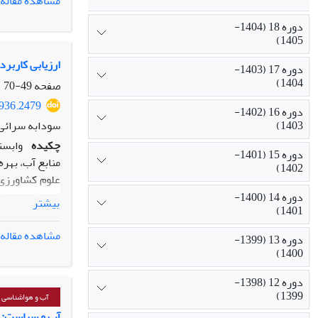
مشاهده مقاله
اثربخشی و باز
دوره 18 (1404-
نظام حکمرانی 
1405)
ارزیابی کاربر
دوره 17 (1403-
1404)
صفحه
49-70
1936.2479
دوره 16 (1402-
1403)
سودابه سرائی،
چکیده
وابست
دوره 15 (1401-
منابع آب، بهره
1402)
علوم کشاورزی،
نرم» که از رو
دوره 14 (1400-
بیشتر
1401)
مشاهده مقاله
دوره 13 (1399-
1400)
مصاحبه‌های نیم
می‌تواند از ط
دوره 12 (1398-
1399)
راه‌اندازی چن
آب و هواشناسی
آب‌ و سیاست: 