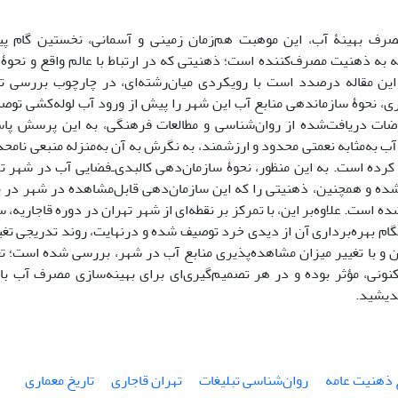
صرف بهینۀ آب، این موهبت هم‌زمان زمینی و آسمانی، نخستین گام 
ه به ذهنیت مصرف‌کننده است؛ ذهنیتی که در ‌ارتباط با عالم واقع و نحو
ین مقاله درصدد است با رویکردی میان‌رشته‌ای، در چارچوب بررسی تا
اری، نحوۀ سازماندهی منابع آب این شهر را پیش از ورود آب لوله‌کشی تو
وضات دریافت‌شده از روان‌شناسی و مطالعات فرهنگی، به این پرسش پ
 آب به‌مثابه نعمتی محدود و ارزشمند، به نگرش به آن به‌منزله منبعی نام
 کرده است. به این منظور، نحوۀ سازمان‌دهی کالبدی‌ـ‌فضایی آب در شهر ت
شده و همچنین، ذهنیتی را که این سازمان‌دهی قابل‌مشاهده در شهر در مو
ه است. علاوه‌بر این، با تمرکز بر نقطه‌ای از شهر تهران در دوره قاجاریه،
ام بهره‌برداری آن از دیدی خرد توصیف شده‌ و درنهایت، روند تدریجی ت
آن و با تغییر میزان مشاهده‌پذیری منابع آب در شهر، بررسی شده است؛ تغ
ونی، مؤثر بوده و در هر تصمیم‌گیری‌ای برای بهینه‌سازی مصرف آب با
ندیشید.
 ذهنیت عامه
روان‌شناسی تبلیغات
تهران قاجاری
تاریخ معماری