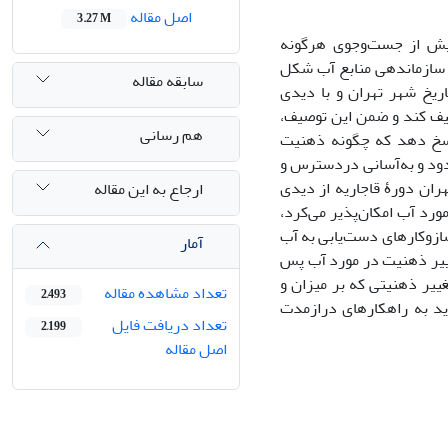
اصل مقاله
3.27 M
پیش از جست‌وجوی هرگونه
ۀ سازماندهی منابع آب شکل
سابقه مقاله
ریخ شهر تهران و با دیدی
صیف کند و ضمن این توصیف،
هم رسانی
اسخ دهد که چگونه ذهنیت
حدود و به‌آسانی دردسترس و
هران دورۀ قاجاریه از دیدی
ارجاع به این مقاله
رد آب امکان‌پذیر می‌کرد،
 سازوکارهای دست‌یابی به آب
آمار
غییر ذهنیت در مورد آب پس
ییر ذهنیتی که بر میزان و
تعداد مشاهده مقاله
2,493
ید به راهکارهای درازمدت
تعداد دریافت فایل
2,199
اصل مقاله