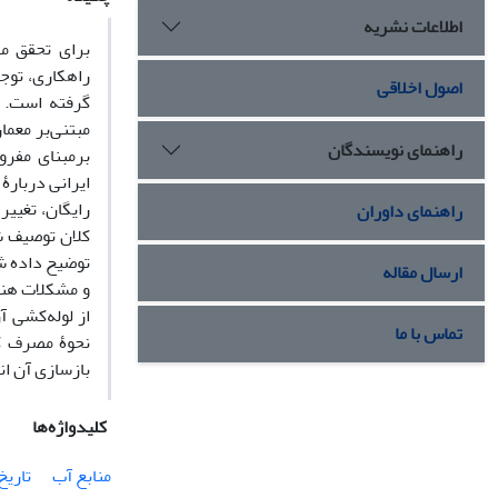
اطلاعات نشریه
برای تحقق م
راهکاری، توج
اصول اخلاقی
گرفته است. ا
مبتنی‌بر معم
راهنمای نویسندگان
برمبنای مفر
ایرانی دربارۀ
رایگان، تغییر
راهنمای داوران
کلان‌ توصیف 
توضیح داده شد
ارسال مقاله
و مشکلات هنگ
از لوله‌کشی 
تماس با ما
نحوۀ مصرف کن
بازسازی آن ا
کلیدواژه‌ها
منابع آب
تاریخ