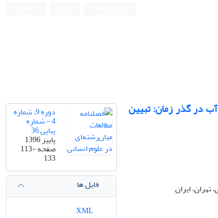
ورود به سامانه
ثبت نام
English
آب در گذر زمان‏: تبیین
دوره 9، شماره
4 - شماره
پیاپی 36
پاییز 1396
صفحه
113-
133
فایل ها
تهران، ایران
XML