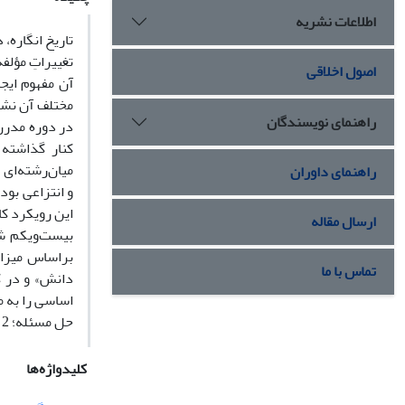
اطلاعات نشریه
تاریخ انگاره،
تغییراتِ مؤلف
اصول اخلاقی
آن مفهوم ایج
مختلف آن نشان
راهنمای نویسندگان
در دوره مدرن 
کنار گذاشته 
میان‌رشته‌ای 
راهنمای داوران
و انتزاعی بود
این رویکرد کا
ارسال مقاله
بیست‌و‌یکم ش
براساس میزان
تماس با ما
دانش» و در گو
حل مسئله؛ 2) گذار از میان‌رشته‌‌ای به فرارشته‌ای.
کلیدواژه‌ها