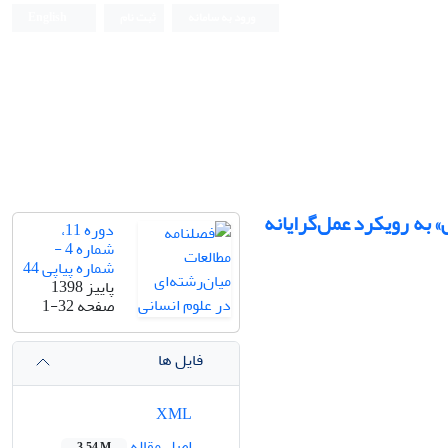
ورود به سامانه
ثبت نام
English
ش» به رویکرد عمل‌گرایانه
دوره 11،
شماره 4 -
شماره پیاپی 44
پاییز 1398
صفحه
1-32
فایل ها
XML
اصل مقاله
3.54 M