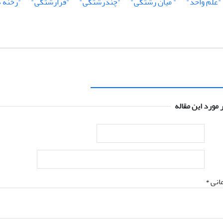
"علم واحد"
" میان رشتگی"
"چندرشتگی"
"فرارشتگی"
"رخنه 
 مورد این مقاله
انی *