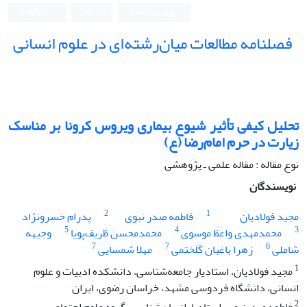
ورود به سامانه
ثبت نام
English
فصلنامه مطالعات میان‌رشته‌ای در علوم انسانی
تحلیل کیفی تأثیر شیوع بیماری ویروس کرونا بر مناسک
زیارت در حرم امام‌رضا (ع)
نوع مقاله : مقاله علمی ـ پژوهشی
نویسندگان
2
1
مجید فولادیان
فاطمه صدر نبوی
پدرام خسرونژاد
5
4
3
محمدمهدی واعظ موسوی
محمدمحسن ظریف‌پویا
وجیهه
7
7
6
شاملی
زهرا باغبان گلختمی
مهلا شمسایی
1
مجید فولادیان، استادیار جامعه‌شناسی، دانشکده ادبیات و علوم
انسانی، دانشگاه فردوسی مشهد، خراسان رضوی، ایران
2