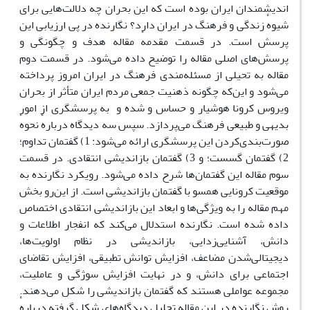
اندیشمندان ایران بوده است که این بحران چه دلالت‌هایی برای
شیوهٔ زندگی و فرهنگ در ایران دارد؟ نگارنده در پی ارزیابی این
پرسش است. در قسمت مقدمهٔ مقاله هدف و چگونگی و
پرسش‌های اصلی مقاله را توضیح داده می‌شود. در قسمت دوم
مقاله به تحیلی از مسئله‌مندی فرهنگ در ایران امروز پرداخته
می‌شود و این‌که چگونه ذهنیت جمعی مردم ایران متأثر از بحران
ویروس کرونا هوشیار و حساس و شده و به پرسشگری از امور
بدیهی و طبیعی فرهنگ می‌پردازد. سپس سه دیدگاه دربارهٔ نحوهٔ
صورت‌بندی‌کردن این پرسشگری ارائه می‌شود: 1) گفتمان تداوم؛
2) گفتمان گسست؛ و 3) گفتمان بازاندیشی انتقادی. در قسمت
سوم مقاله این گفتمان‌ها شرح داده می‌شود. رویکرد نگارنده به
موقعیت کرونایی همسو با گفتمان بازاندیشی است. از این‌رو بخش
مهم مقاله را به ویژگی‌ها و ابعاد این بازاندیشی انتقادی اختصاص
داده شده است. نگارنده استدلال می‌کند که انفجار اطلاعات و
دانش، آشنایی‌زدایی، بازاندیشی در نظام اولویت‌ها،
دیجیتالی‌شدن مضاعف، افزایش توانش تطبیقی، افزایش تقاضای
اجتماعی برای دانش، و در نهایت افزایش سوژگی و عاملیت،
مجموعه عواملی هستند که گفتمان بازاندیشی را شکل می‌دهند.
روش نگارنده در این مقاله تحلیل دیدگاه‌های شکل گرفته دربارهٔ