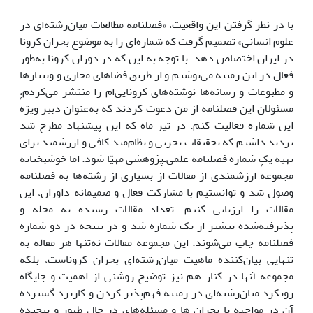
با در نظر گرفتن این واقعیت، «فصلنامه مطالعات میان‌رشته‌ای در
علوم انسانی» تصمیم گرفت که شماره‌ای را به موضوع بحران کرونا
در ایران اختصاص دهد. با توجه به این که در دوران کرونا به‌طور
فعال در این زمینه می‌نوشتم و از طریق فضاهای مجازی و وبینارها
و مطبوعات و رسانه‌ها نوشته‌های کرونایی‌ام را منتشر می‌کردم،
مسئولان این فصلنامه از من دعوت کردند که به‌عنوان دبیر ویژهٔ
این شماره فعالیت کنم. در تیر ماه که این پیشنهاد مطرح شد
تردید داشتم که تحقیقات تجربی و نظام‌مند کافی و ارزشمند برای
تهیه یک شماره فصلنامه علمی‌ـ‌پژوهشی مهیّا شود. اما خوشبختانه
مجموعهٔ ارزشمندی از مقالات از بسیاری از رشته‌ها به فصلنامه
وصول شد و توانستیم با مشارکت فعال و صمیمانه داوران، این
مقالات را ارزیابی کنیم. تعداد مقالات رسیده به مجله و
پذیرفته‌شده بیشتر از یک شماره شد و در نتیجه در دو شماره
فصلنامه چاپ می‌شوند. این مجموعه مقالات نه‌تنها هر مقاله به
تنهایی بیان‌کننده ماهیت میان‌رشته‌ای بحران کروناست، بلکه
مجموعه آنها در کنار هم نیز توضیح روشنی از اهمیت و جایگاه
رویکرد میان‌رشته‌ای در زمینه فهم‌پذیر کردن و کاربرد گسترده
آن در مواجهه با بحران ها و مسئله‌های در حال ظهور و پیچیده