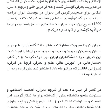
اجتماعی به کمک جامعه بیایند و هم به صورت کنشگران اجتماعی
در مدیریت بحران کوشش کنند و هم از طریق خلق و ترویج دانش،
امکانی برای فهم‌پذیر‌کردن این بحران در موقعیت ایران فراهم
سازند و در گفت‌وگوهای اجتماعی فعالانه شرکت کنند (فاضلی
1399). شرح این تحولات نیازمند مطالعه‌ای مستقل است و در اینجا
صرفاً به گوشه‌ای از آنها اشاره می‌کنم.
بحران کرونا ضرورت مشارکت بیشتر دانشگاهیان و علم برای
سامان بخشیدن و بهبود وضعیت و مدیریت بحران‌ها را ایجاد کرد.
این ضرورت را دانشگاهیان ایران نیز درک کردند و در کتاب
«جستارهایی در آموزش عالی, علم و بحران کرونا در ایران»
(میرزایی، 1399) که در تیر ماه 1399 منتشر شد بیان کرده و به آن
اذعان نمودند.
در کمتر از چهار ماه بعد از شروع بحران، اهمیت اجتماعی و
مسئولت علم و دانشگاه بیش از گذشته برای ما آشکار گردید. این
اهمیت و مسئولیت نه تنها در زمینه علوم پزشکی و اپیدمولوژی
بلکه شامل علوم انسانی و اجتماعی نیز می‌شد. در نتیجه، محققان