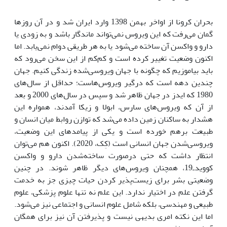
بحران کرونا از اواخر بهمن 1398 وارد ایران شد و در آن روزها
گمان می‌رفت که این ویروس نمی‌تواند ماندگار باشد و به زودی یا
دارو و واکسن آن ساخته می‌شود یا به هر طریقی دوام نمی‌یابد. اما
اکنون وضعیت تغییر کرده است و کم‌کم از این سخن می‌رود که
باید بیاموزیم که چگونه با جهان ویروسی‌شده زندگی کنیم. جهان
چندین دهه است که درگیر ویروس‌هاست؛ حداقل از سال‌های
1980 که ایدز در جهان ظاهر شد و سپس در سال‌های 2000 و بعد
از آن که ویروس‌های سارس، ابولا و زیکا آمدند، همواره این
هشدار به ساکنان زمین داده می‌شد که توازن روابط میان انسان و
طبیعت برهم خورده است و یکی از پیامدهای این وضعیت،
ویروسی‌شدن جهان انسانی است (کِک، 2020). اکنون هم می‌توان
انتظار داشت که حتی درصورت ساخته‌شدن دارو و واکسن
کووید‌ـ‌19، همچنان ویروس‌های دیگر ظاهر شوند. در چنین
وضعیتی بشر برای زیست‌پذیر کردن حیات چیزی جز به خدمت
گرفتن علم در اختیار ندارد. این علم نه تنها علوم پزشکی، علوم
طبیعی و مهندسی، بلکه شامل علوم انسانی و اجتماعی نیز می‌شود.
اما این نکته امری بدیهی نیست و پذیرفتن آن نیز برای همگان