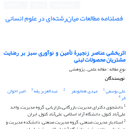
ورود به سامانه
ثبت نام
English
فصلنامه مطالعات میان‌رشته‌ای در علوم انسانی
اثربخشی عناصر زنجیرۀ تأمین و نوآوری سبز بر رضایت
مشتریان محصولات لبنی
نوع مقاله : مقاله علمی ـ پژوهشی
نویسندگان
3
2
1
علی یوسفی
مهدی همایونفر
عبدالعزیز پقه
امیر اخوان
4
فر
1
دانشجوی دکترای مدیریت بازرگانی‌ـ‌بازاریابی، گروه مدیریت، واحد
علی‌آباد کتول، دانشگاه آزاد اسلامی، علی‌آباد کتول، ایران
2
استادیار مدیریت صنعتی، گروه مدیریت صنعتی، دانشکده مدیریت و