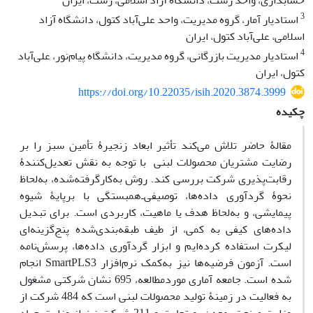
حسابداری، واحد رشت، دانشگاه آزاد اسلامی، رشت، ایران
3
استادیار آمار، گروه مدیریت، واحد علی‌آباد کتول، دانشگاه آزاد
اسلامی، علی‌آباد کتول، ایران
4
استادیار مدیریت بازرگانی، گروه مدیریت، دانشگاه پیام‌نور، علی‌آباد
کتول، ایران
https://doi.org/10.22035/isih.2020.3874.3999
چکیده
مقالۀ حاضر تلاش می‌کند تأثیر ابعاد زنجیرۀ تأمین سبز را بر
رضایت مشتریان محصولات لبنی ‌با توجه به نقش تعدیل‌کنندۀ
رقابت‌پذیری شرکت‌ بررسی کند. روش به‌‌کارگرفته‌شده، به‌لحاظ
نحوۀ گردآوری داده‌ها، توصیفی‌ـ‌همبستگی با برپایۀ شیوه
پیمایشی، و به‌لحاظ هدف یا ماهیت، کاربردی است. برای تبدیل
داده‌های کیفی به کمی، از طیف طبقه‌بندی‌شده پنج‌گزینه‌ای
لیکرت استفاده کرده‌ایم و ابزار گردآوری داده‌ها، پرسش‌نامه
است. آزمون فرضیه‌ها نیز به‌‌کمک نرم‌افزار SmartPLS3 انجام
شده است. جامعه آماری موردمطالعه، 695 نشان شرکتی مشغول
به فعالیت در زمینۀ تولید محصولات لبنی است که 484 شرکت از