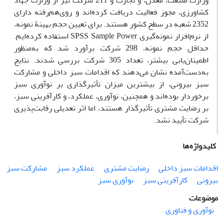
وزارت صنعت، معدن، و تجارت و 211 شرکت نیز از وزارت جهاد
کشاورزی، مجوز فعالیت دریافت کرده‌اند و روی‌هم‌رفته دارای
2352 شعبه در سطح کشور هستند. برای تعیین حجم بهینۀ نمونه،
از نرم‌افزار نمونه‌گیری SPSS Sample Power استفاده کرده‌ایم.
حداقل حجم نمونه، 298 شرکت برآورد شد که به‌منظور
اطمینان‌یابی بیشتر، تعداد 305 شرکت بررسی شدند. نتایج
به‌دست‌آمده نشان می‌دهند که اقدامات سبز داخلی و مشارکت
سبز بیرونی، از بیشترین میزان تأثیرگذاری بر نوآوری سبز
برخوردار بوده‌اند و همچنین، نوآوری، عملکرد، و کارآفرینی سبز،
بر رضایت مشتری تأثیرگذار هستند، اما اثر تعدیلی رقابت‌پذیری
شرکت تأیید نشد.
کلیدواژه‌ها
اقدامات سبز داخلی
رضایت مشتری
عملکرد سبز
مشارکت سبز
بیرونی
کارآفرینی سبز
نوآوری سبز
موضوعات
نوآوری و فناوری