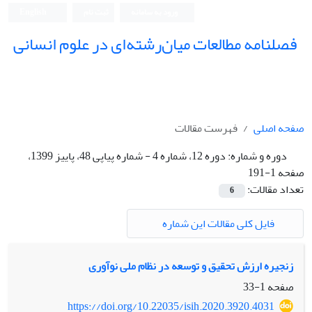
ورود به سامانه
ثبت نام
English
فصلنامه مطالعات میان‌رشته‌ای در علوم انسانی
صفحه اصلی
فهرست مقالات
دوره و شماره:
دوره 12، شماره 4 - شماره پیاپی 48، پاییز 1399،
صفحه 1-191
تعداد مقالات:
6
فایل کلی مقالات این شماره
زنجیره ارزش تحقیق و توسعه در نظام ملی نوآوری
صفحه
1-33
https://doi.org/10.22035/isih.2020.3920.4031