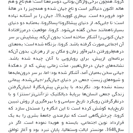
کرونا، همچون برخی واژگانِ یونانی، دوسرمعنا است؛ هم تاج و هم
هاله. اکنون دنیا‌گیر است و تاجِ جهان شده و همه‌چیز را در هالۀ
خود فروبرده است. بیماریِ کووید‌ـ‌19، جهان را بر آستانه‌ نهاده
است؛ تا جایی‌که، از دنیای پیشاکرونا/پساکرونا، به‌مثابه دو دنیای
بسیارناهمانند سخن گفته می‌شود. کرونا، موقعیتِ درمرزافتادۀ
جهانِ کنونی را آشکار ساخته است؛ بدون آن‌که، پیشاپیش بر سر
آن اجماعی صورت گرفته باشد. کرونا، بزنگاه شده است؛ به‌معنای
درهم‌فرورفتنِ دلهره‌آور زمان و مکانِ پر از رهزنان، بدون آن‌که
برنامه‌ای ازپیش، برای رویارویی با آنان چیده شده باشد.
نشانه‌های جهانِ درحالِ‌تغییر، مدّت زمانی پیش، که از دهکدۀ
جهانی سخن به‌میان آمد، آشکار شده بود؛ اما، بر سرِ درون‌مایه‌ها
و شیوه‌ها‌ی زیستِ جمعی در دنیای جهان‌گیر/جهانی‌شده، پیمانی
بسته نشده بود. نگارنده، با پذیرشِ پیش‌انگارۀ (بنیان‌گرفتنِ
زندگی جمعی انسان‌ها برپایۀ دیالکتیکِ تز/آنتی‌تز/سنتز) و با
درنظرگرفتنِ رویکردِ تاریخ سیاسی و با بهره‌گیری از روش تبیین
تاریخ‌پایه کوشش کرده است‌ تا این انگاره را مستدل سازد که
کرونا، چرخش‌گاهی است که نیازمندی جامعۀ بشری را به یک
قرارداد نوین اجتماعی، بایسته و هویدا نموده است. اگر در
سال1648، مونسترِ ایالتِ وستفالیا، پایانِ نبرد بود و آغازِ توافق