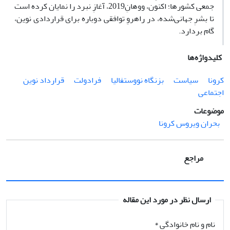
جمعی کشورها؛ اکنون، ووهانِ2019، آغازِ نبرد را نمایان کرده است
تا بشرِ جهانی‌شده، در راهروِ توافقی دوباره برای قراردادی نوین،
گام بردارد.
کلیدواژه‌ها
کرونا
سیاست
بزنگاه نووستفالیا
فرادولت
قرارداد نوین
اجتماعی
موضوعات
بحران ویروس کرونا
مراجع
ارسال نظر در مورد این مقاله
نام و نام خانوادگی
*