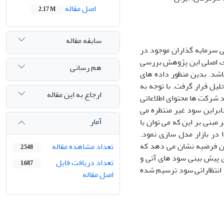
اصل مقاله
2.17 M
سابقه مقاله
نی سرمایه گذاران موجود در
هدف اصلی این پژوهش بررسی
هم رسانی
اشد. بدین منظور داده های
 بین سال های 1386 تا 1396 مورد تجزیه و تحلیل قرار گرفت. با توجه به
ارجاع به این مقاله
 شرکت ها محتوای اطلاعاتی
براین سود غیر منتظره می
آمار
بنی بر این که می توان با
در بازار مدل سازی نمود.
این فرضیه نشان می دهد که
تعداد مشاهده مقاله
2,548
ی پیش بینی سود های آتی و
تعداد دریافت فایل
1,687
ر انتظاراتی سود ترسیم شده
اصل مقاله