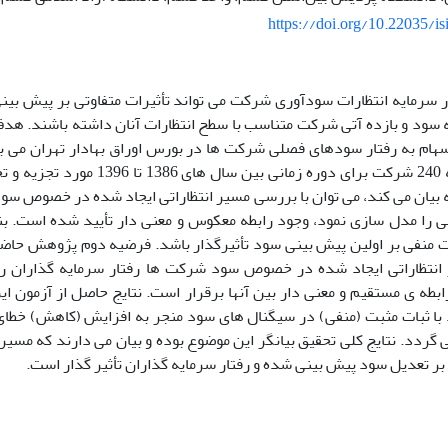
https://doi.org/10.22035/is
ار سرمایه انتظارات سودآوری شرکت می تواند تأثیرات متفاوتی بر پیش بی
ه سود و بازده آتی شرکت متناسب با سطح انتظارات آنان داشته باشند. 
سهام به رفتار سودهای فصلی شرکت ها در بورس اوراق بهادار تهران می ب
مالی مربوط به 240 شرکت برای دوره زمانی
 بیان می کند، می توان با بررسی مسیر انتظاراتی ایجاد شده در خصوص سود
را مدل سازی نمود، وجود رابطه معکوس و معنی دار تأیید شده است. بنا
ت منفی بر اولین پیش بینی سود تأثیرگذار باشد. فرضیه دوم پژوهش حاضر م
نتظاراتی ایجاد شده در خصوص سود شرکت ها رفتار سرمایه گذاران را 
رابطه ی مستقیم و معنی دار بین آنها برقرار است. نتایج حاصل از آزمون 
 با ثبات مثبت (منفی) در سیگنال های سود منجر به افزایش (کاهش) خطا
 گردد. نتایج کلی تحقیق بیانگر این موضوع بوده و بیان می دارند که مسی
بر تعدیل سود پیش بینی شده و رفتار سرمایه گذاران تأثیر گذار است.