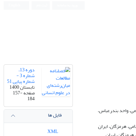
ورود به سامانه
ثبت نام
English
دوره 13،
شماره 3 -
شماره پیاپی 51
تابستان 1400
صفحه
157-
184
می، واحد بندرعباس،
فایل ها
می، هرمزگان، ایران
XML
هرمزگان، ایران