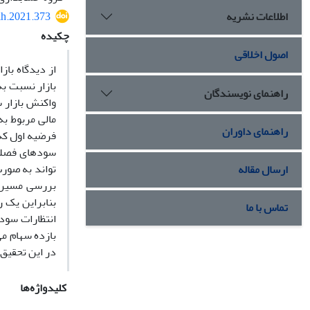
اطلاعات نشریه
ih.2021.373
چکیده
اصول اخلاقی
از دیدگاه باز
بازار نسبت ب
راهنمای نویسندگان
واکنش بازار 
راهنمای داوران
فرضیه اول که
سودهای فصلی 
تواند به صور
ارسال مقاله
بررسی مسیر ا
بنابراین یک 
تماس با ما
انتظارات سود
بازده سهام می
در این تحقیق 
کلیدواژه‌ها