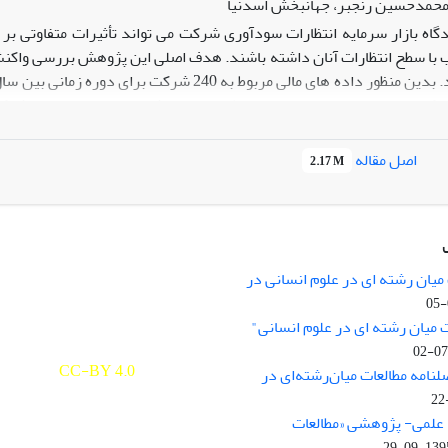
 محمدحسین رنجبر، جهانبخش اسدنیا
دگاه بازار سرمایه انتظارات سودآوری شرکت می تواند تأثیرات متفاوتی بر
ا سطح انتظارات آنان داشته باشند. هدف اصلی این پژوهش بررسی واکنش 
ی کند، می توان با بررسی مسیر انتظاراتی ایجاد شده در خصوص سود شرکت
دار تأیید شده است. بنابراین سود غیر منتظره می تواند به صورت منف
ه می توان با بررسی مسیر انتظاراتی ایجاد شده در خصوص سود شرکت ها رفت
اصل مقاله
2.17 M
 دار بین آنها برقرار است. نتایج حاصل از آزمون این فرضیه نشان می دهد
 خطای پیش بینی سود های آتی و بازده سهام می گردد. نتایج کلی تحقیق بی
قیق بر تعدیل سود پیش بینی شده و رفتار سرمایه گذاران تأثیر گذار است.
میان رشته ای در علوم انسانی در
nary Studies in the Humanities is
licensed under a
 میان رشته ای در علوم انسانی"
e Commons Attribution 4.0
ernational
CC-BY 4.0
لنامه مطالعات میان‌رشته‌ای در
علمی- پژوهشی «مطالعات
1395-09-