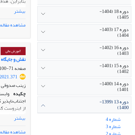
بنابراین، هدف
کانونی، به شن
بیشتر
دوره 18 (1404-
1405)
مشاهده مقاله
دوره 17 (1403-
بهره‌گیری از 
1404)
پایین و ضعیف 
دوره 16 (1402-
مبین آن است ک
آموزش عالی
1403)
نشان می‌دهند
نقش و جایگاه 
دوره 15 (1401-
صفحه
71-100
1402)
.2021.371
دوره 14 (1400-
زینب صدوقی
1401)
چکیده
وابست
اجتناب‌ناپذیر
دوره 13 (1399-
1400)
از اینروست ک
آرامش، ثبات و 
بیشتر
شماره 4
دریچه خاصی، ا
شماره 3
صلح‍آمیز تلقی
مشاهده مقاله
شماره 2