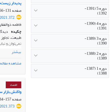
پدیدار زیست‌م
دوره 5 (1391-
صفحه
131-156
1392)
.2021.372
دوره 4 (1390-
فاطمه ذوالفقار
1391)
چکیده
دیدگا
طبیعت، تجاوز 
دوره 3 (1389-
1390)
نمی‌توان و نبا
زیست‌محور و پ
بیشتر
دوره 2 (1388-
محیط‌زیست شده
1389)
قوانین حاکم د
مشاهده مقاله
حیوان شکل گرف
دوره 1 (1387-
1388)
کتاب اوستا، ب
زیست‌محور و ب
اقتصاد
واکنش بازار س
صفحه
157-184
.2021.373