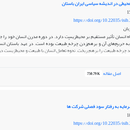
حیطی در اندیشه سیاسی ایران باستان
https://doi.org/10.22035/isih
یان
ه انسان تأثیر مستقیم بر محیط‌زیست دارد. در دورهٔ مدرن انسان خود را ج
به حریم‌های آن و بر‌هم‌زدن چرخهٔ طبیعت بوده است. در عهد باستان ا
ید چرخهٔ طبیعت را برهم ‌ریخت. نحوهٔ تعامل انسان با طبیعت و محیط‌زیست د
ذیرش این اصل که انسان جزئی از طبیعت است و حیات او به حیات محیط پیرا
 است. ایرانیان باستان نیز به‌عنوان یکی از اولین تمدن‌های شکل‌گرفت
ر دوران کهن مبتنی بر الگوهای اعتقادی بوده است و سیاست‌های حکمرانی آن
اصل مقاله
750.79 K
ته است. در این مقاله علاوه بر بررسی دیدگاه زیست‌محور در اسطوره‌های 
ه چگونگی ارتباط سیاست‌های شاهان و حکمرانی با اندیشه‌های زیست‌محیطی 
ا استفاده از گزاره‌های مذهبی سعی بر تقدس عناصر چهارگانه و تأکید بر حف
رمایه به رفتار سود فصلی شرکت ها
https://doi.org/10.22035/isih