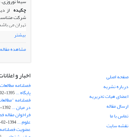
سیما نوروزی،
چکیده
از دی
شرکت متناسب ب
اول که بیان م
بیشتر
معکوس و معنی 
مبنی بر این ک
مشاهده مقاله
مستقیم و معنی
افزایش (کاهش)
شده در این تح
اخبار و اعلانات
صفحه اصلی
فصلنامه مطالعات 
درباره نشریه
پایگاه ...
1395-02-05
اعضای هیات تحریریه
فصلنامه "مطالعات
ارسال مقاله
در میان ...
1392-07-02
فراخوان مقاله فص
تماس با ما
علوم ...
1394-02-22
نقشه سایت
عضویت فصلنامه 
میان‌رشته‌ای ...
29