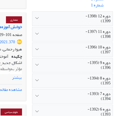
در قالب روش کی
شماره 1
فرهنگ صلح نق
نقش‌آفرینی در
دوره 12 (1398-
پایدار به عنو
1399)
معماری
باشد.
خوانش آموزه‏‌ه
دوره 11 (1397-
صفحه
101-129
1398)
.2021.370
دوره 10 (1396-
هیوا رحمانی، 
1397)
چکیده
آموخت
دوره 9 (1395-
اشکال جدیدِ خ
1396)
مؤثر به‏‌واسطه
خوانش آثار پدی
بیشتر
دوره 8 (1394-
خوانش نظریه‏‌
1395)
پدیدارشناسی 
مشاهده مقاله
دوره 7 (1393-
خودیافته» تغیی
1394)
دوره 6 (1392-
معماری موجب خ
علوم سیاسی
1393)