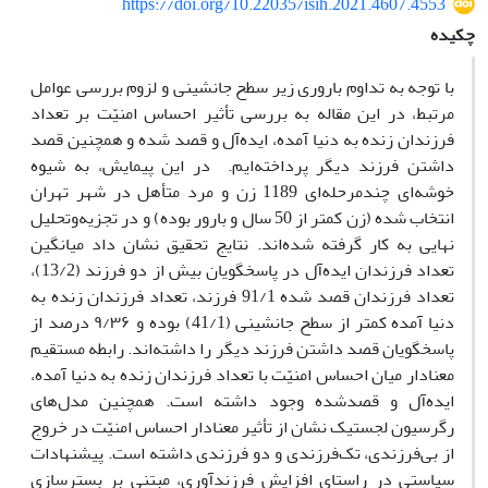
https://doi.org/10.22035/isih.2021.4607.4553
چکیده
با توجه به تداوم باروری زیر سطح جانشینی و لزوم بررسی عوامل
مرتبط، در این مقاله به بررسی تأثیر احساس امنیّت بر تعداد
فرزندان زنده به دنیا آمده، ایده‌آل و قصد شده و همچنین قصد
داشتن فرزند دیگر پرداخته‌ایم. در این پیمایش، به شیوه
خوشه‌ای چندمرحله‌ای 1189 زن و مرد متأهل در شهر تهران
انتخاب شده (زن کمتر از 50 سال و بارور بوده) و در تجزیه‌و‌تحلیل
نهایی به کار گرفته شده‌اند. نتایج تحقیق نشان داد میانگین
تعداد فرزندان ایده‌آل در پاسخگویان بیش از دو فرزند (13/2)،
تعداد فرزندان قصد شده 91/1 فرزند، تعداد فرزندان زنده به
دنیا آمده کمتر از سطح جانشینی (41/1) بوده و ۹/۳۶ درصد از
پاسخگویان قصد داشتن فرزند دیگر را داشته‌اند. رابطه مستقیم
معنادار میان احساس امنیّت با تعداد فرزندان زنده به دنیا آمده،
ایده‌آل و قصدشده وجود داشته است. همچنین مدل‌های
رگرسیون لجستیک نشان از تأثیر معنادار احساس امنیّت در خروج
از بی‌فرزندی، تک‌فرزندی و دو فرزندی داشته است. پیشنهادات
سیاستی در راستای افزایش فرزندآوری، مبتنی بر بسترسازی