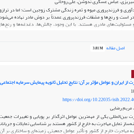
سیریزی، عباس عسکری ندوشن، علی روحانی
آوری و فرزندپروری میوه و ثمره زندگی مشترک زوجین است؛ اما در ترازوی
در است و رنج‌ها و مشقات فرزندپروری عمدتاً بر دوش مادر نهاده می‌
 مسئولیت‌های مادری هستند. با این وجود، چالش‌ها، دغدغه‌ها و رنج‌ها
اعی و فرهنگی بوده است. این مقاله با هدف بررسی این مسائل و چالش‌
ستان زرند استان کرمان و برمبنای مصاحبه عمیق با پانزده مادر دارای ف
از رویکردهای امیک و اتیک‌محور تحلیل و ارائه شد. یافته‌ها نشان‌دهند
اصل مقاله
3.81 M
قعات فزاینده فرزند، ضرورت آرامش در محیط خانواده و نظایر آن بود. برپایه
 و پرورش فرزند، در شرایط تحولات شتابان اجتماعی و فرهنگی در دوران
قش مادر در زمینه فرزندپروری، تأمین امکانات رفاهی و فراغتی برای مادر و
نگی مورد تأکید نتایج مطالعه حاضر است.
 از ایران و عوامل مؤثر بر آن: نتایج تحلیل ثانویه پیمایش سرمایه اجتماعی در 
https://doi.org/10.22035/isih.2022.
 مریم رضایی
ت بین‌المللی یکی از مهمترین عوامل اثرگذار بر پویایی و تغییرات جم
نه‌ساز تمایل مهاجرت به خارج از کشور هستند بر شناسایی تمایلات و جریانا
ا به مهاجرت خارج از کشور و تأثیر عوامل جمعیتی‌ـ‌ زمینه‌ای و ساختاری ب