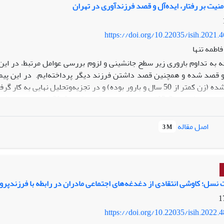
نیت بر رفتار، ایده‌آل و قصد فرزندآوری در تهران
https://doi.org/10.22035/isih.2021.
اطمه تنها
جه به تداوم باروری زیر سطح جانشینی و لزوم بررسی عوامل مرتبط، در این 
تهران انتخاب شده (زن کمتر از 50 سال و بارور بوده) و در تجزیه‌و‌تحل
ویان قصد داشتن فرزند دیگر را داشته‌اند. رابطه مستقیم معنادار میان اح
ت. همچنین مدل‌های رگرسیون لجستیک نشان از تأثیر معنادار احساس ام
اصل مقاله
3 M
ستی در راستای افزایش فرزندآوری، مبتنی بر بسترسازی مناسب در راستا
، عمومی، قضایی و سیاسی از جمله امنیّت شغلی و درآمد کافی، ثبات سیا
ت نسل؛ کاوشی انتقادی از دغدغه‌های اجتماعی مادران در رابطه با فرزندپرو
https://doi.org/10.22035/isih.2022.