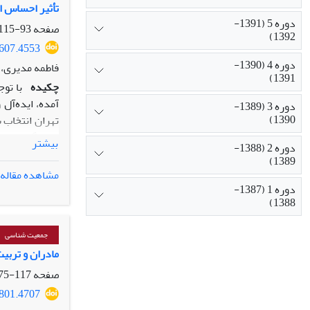
تأثیر احساس ام
دوره 5 (1391-
صفحه
93-115
1392)
4607.4553
دوره 4 (1390-
فاطمه مدیری، ف
1391)
چکیده
با تو
دوره 3 (1389-
1390)
بیشتر
دوره 2 (1388-
درصد از پاسخگ
1389)
وجود داشته اس
مشاهده مقاله
پیشنهادات سیا
دوره 1 (1387-
1388)
مختلف اقتصادی
جمعیت شناسی
مادران و تربی
صفحه
117-175
4801.4707