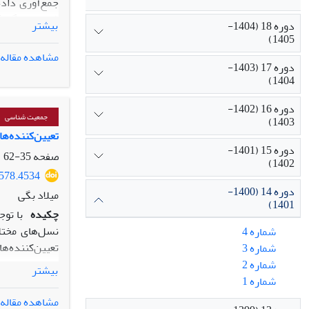
و کیفیت زندگی
شده­اند، گردآ
سیستمی به مسا
بیشتر
دوره 18 (1404-
سبک‌های همسرگ
مدنظر داشته 
1405)
همسرگزینی ندا
با این‌حال، م
مشاهده مقاله
دوره 17 (1403-
توسعه‌ای، سن
اقتصادی‬‬‬‬‬‬‬‬
1404)
متغیرهای دین
در این ویژه‌ن
بوده‌اند. متغ
آرمان‌گرایی تو
دوره 16 (1402-
همسرگزینی موث
جمعیت شناسی
تأکید بردغدغه‌
1403)
توسعه‌ای در ح
تعیین‌کننده‌ها
گرفته است. د
دوره 15 (1401-
مقالات، و حما
صفحه
35-62
1402)
فصلنامه، فراه
4578.4534
دوره 14 (1400-
میلاد بگی
1401)
چکیده
با توج
نسل‌های مختل
شماره 4
تعیین‌کننده‌های
شماره 3
شماره 2
بیشتر
سنین بالاتر ا
شماره 1
دوره‌ها و کوه
مشاهده مقاله