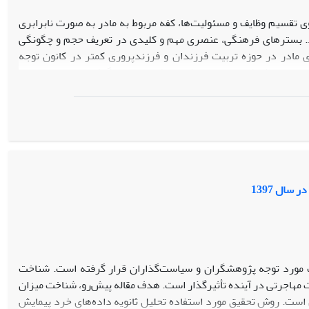
 تقسیم وظایف و مسئولیت‌ها، کفه مربوط به مادر به صورت نابرابری
شود. بسترهای فرهنگی، عنصری مهم و کلیدی در تعریف حجم و چگونگی
ی مادر در حوزه تربیت فرزندان و فرزندپروری کمتر در کانون توجه
ها، به روش کیفی انتقادی کارسپیکین صورت گرفته است. داده‌های
رزند زیر دو سال گردآوری شده است. یافته‌های پژوهش در پنج مرحله
ه فشارها، دغدغه‌ها و چالش‌های فرزندپروری، همیاری ضعیف مردان در
 نتایج، رنج‌ها و مشقّات مادر و دغدغه‌ها و مشغله‌های طاقت‌فرسای او
 معاصر مضاعف شده است. از این جهت، ارتقاء حمایت‌های اجتماعی و
 ارائه آموزش‌های فرزندپروری به مادران از طریق نهاد‌های آموزشی و
سال 1397
عیت مورد توجه پژوهشگران و سیاست‌گذاران قرار گرفته است. شناخت
ت مهاجرتی در آینده تأثیرگذار است. هدف مقاله پیش‌رو، شناخت میزان
ر آن است. روش تحقیق مورد استفاده تحلیل ثانویه داده‌های خرد پیمایش