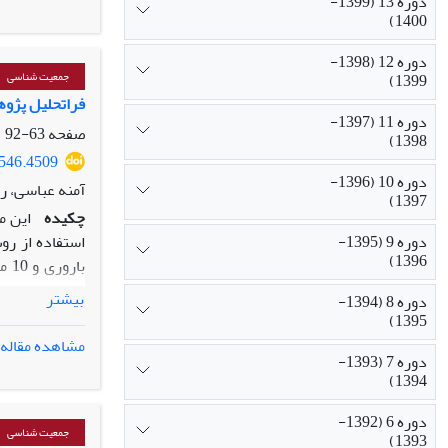
دوره 13 (1399-
متغیر مهم در 
1400)
شده است تا اش
می‌رود در صور
دوره 12 (1398-
برنامه‌ریزان 
1399)
جمعیت شناسی
فراتحلیل پژوهش
دوره 11 (1397-
صفحه
63-92
1398)
4546.4509
دوره 10 (1396-
آمنه عباسی، رس
1397)
چکیده
این م
دوره 9 (1395-
1396)
با
اقتصادی‌ـ‌اجت
بیشتر
دوره 8 (1394-
1395)
مشاهده مقاله
دوره 7 (1393-
نگرش‌های فرزن
1394)
(258/0-
دوره 6 (1392-
موجود در جامعۀ
جمعیت شناسی
1393)