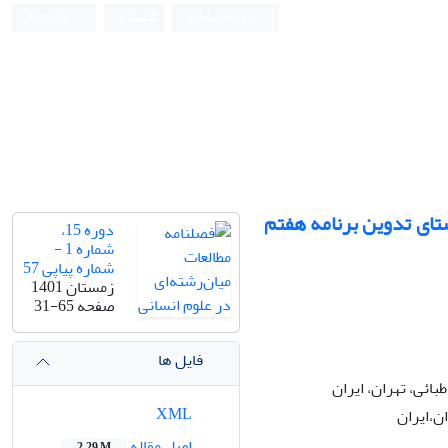
ورود به سامانه
ثبت نام
English
تای تدوین برنامه هفتم
دوره 15،
شماره 1 -
شماره پیاپی 57
زمستان 1401
صفحه
31-65
فایل ها
بائی، تهران، ایران
XML
ن،ایران
اصل مقاله
2.29 M