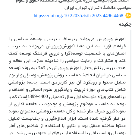
استاد علوم سیاسی، گروه علوم سیاسی، دانشکدهٔ حقوق و علوم
سیاسی، دانشگاه تهران، تهران، ایران
https://doi.org/10.22035/isih.2023.4496.4468
چکیده
آموزش‌وپرورش می‌تواند زیرساخت تربیتی توسعهٔ سیاسی را
فراهم آورد. به این معنا آموزش‌وپرورش می‌تواند به تربیت
انسان‌های با شخصیت توسعه‌گرا و ترویج فرهنگ توسعه کمک
کند و مشارکت و رقابت سیاسی را نهادینه سازد. این مقاله با
هدف بررسی نقش فعلی آموزش‌وپرورش در کمک به روند توسعهٔ
سیاسی در ایران انجام شده است. روش پژوهش توصیفی و از نوع
تحلیل محتوا و رویکرد آن نیز کاربردی است. جامعهٔ پژوهشی
شامل کتاب‌های حوزهٔ تربیت و یادگیری علوم انسانی و اهداف و
برنامه‌های ویژهٔ متوسطهٔ اول سال تحصیلی ۱400-۱399 است که با
توجه به ماهیت، موضوع پژوهش و محدودیت جامعهٔ آماری از
نمونه‌گیری صرف نظر شده و کل جامعهٔ پژوهشی به‌عنوان نمونه
در نظر گرفته شده است. ابزار اندازه‌گیری و چک‌لیست تحلیل
محتوا ساختهٔ محقق بود و نتایج با استفاده از شاخص‌های آمار
توصیفی و استنباطی با استفاده از نرم‌افزار spss بررسی شد. در