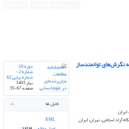
ورود به سامانه
ثبت نام
English
 نگرش‌های توانمندساز
دوره 16،
شماره 2 -
شماره پیاپی 62
بهار 1403
صفحه
35-67
فایل ها
ایران
XML
 آزاد اسلامی، تهران، ایران
اصل مقاله
3.82 M