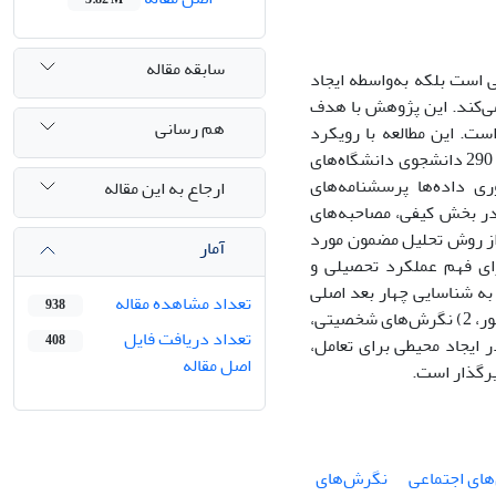
سابقه مقاله
 است بلکه به‌واسطه ایجاد
ی‌کند. این پژوهش با هدف
هم رسانی
. این مطالعه با رویکرد
ترکیبی (کمّی-کیفی) انجام شد. در بخش کمّی، با استفاده از نمونه‌گیری تصادفی، دیدگاه 290 دانشجوی دانشگاه‌های
ی داده‌ها پرسشنامه‌های
ارجاع به این مقاله
 در بخش کیفی، مصاحبه‌های
 از روش تحلیل مضمون مورد
آمار
رای فهم عملکرد تحصیلی و
به شناسایی چهار بعد اصلی
تعداد مشاهده مقاله
938
در ارتقای منش دانشجویان شد. این ابعاد شامل: 1) نگرش‌های توانمندسازی و فضیلت‌محور، 2) نگرش‌های شخصیتی،
تعداد دریافت فایل
408
گاه در ایجاد محیطی برای تعامل،
اصل مقاله
رگذار است.
ای اجتماعی
نگرش‌های