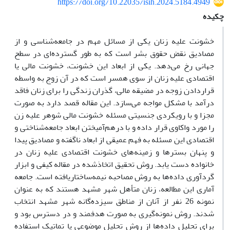
https://doi.org/10.22035/isih.2024.5184.4949
چکیده
خشونت علیه زنان یکی از مسائل مهم در جامعه‌شناسی و از
مصادیق نقض حقوق بشر است که به طور گسترده‌ای در سطح
جهانی رخ می‌دهد. یکی از ابعاد این خشونت، خشونت مالی یا
اقتصادی علیه زنان از سوی همسر است که در آن زوج به واسطه
قراردادن زوجه در مضیقه مالی، گذران زندگی را برای زنان فاقد
درآمد با مشکل مواجه می‌سازد. این مقاله قصد دارد به صورت
مجزا و با رویکردی جنسیتی مسئله خشونت مالی شوهر علیه زن
را مورد واکاوی قرار داده و با درهم‌آمیختن ابعاد جامعه‌شناختی و
اقتصادی این مسئله به فهم عمیقی از ابعاد ناگفته و مصادیق پیدا
و پنهان بسترها و زمینه‌های خشونت اقتصادی علیه زنان در
خانواده دست یابد. روش تحقیق اتخاذشده در مقاله کیفی و ابزار
گردآوری داده‌ها به روش مصاحبه نیمه‌ساختاریافته است. جامعه
‌آماری این مطالعه، زنان متأهل شهر مشهد هستند که به عنوان
نمونه 26 نفر از آنان از مناطق سیزده‌گانه شهر مشهد انتخاب
شدند. روش نمونه‌گیری به صورت هدفمند و در دسترس بود و
برای تحلیل داده‌ها از روش تحلیل موضوعی یا تماتیک استفاده