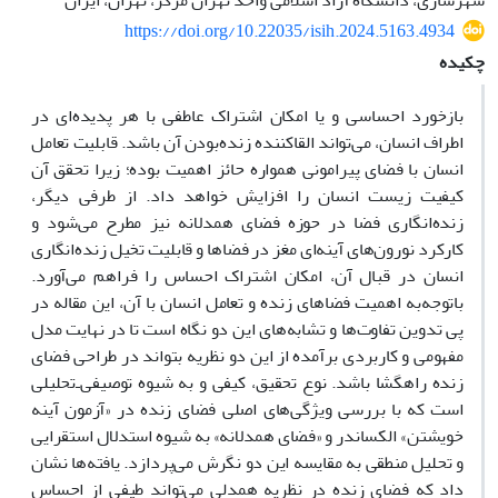
شهرسازی، دانشگاه آزاد اسلامی واحد تهران مرکز، تهران، ایران
https://doi.org/10.22035/isih.2024.5163.4934
چکیده
بازخورد احساسی و یا امکان اشتراک عاطفی با هر پدیده‌ای در
اطراف انسان، می‌تواند القاکننده زنده‌بودن آن باشد. قابلیت تعامل
انسان با فضای پیرامونی همواره حائز اهمیت بوده؛ زیرا تحقق آن
کیفیت زیست انسان را افزایش خواهد داد. از طرفی دیگر،
زنده‌انگاری فضا در حوزه فضای همدلانه نیز مطرح می‌شود و
کارکرد نورون‌های آینه‌ای مغز در فضاها و قابلیت تخیل زنده‌انگاری
انسان در قبال آن، امکان اشتراک احساس را فراهم می‌آورد.
باتوجه‌به اهمیت فضاهای زنده و تعامل انسان با آن، این مقاله در
پی تدوین تفاوت‌ها و تشابه‌های این دو نگاه است تا در نهایت مدل
مفهومی و کاربردی برآمده از این دو نظریه بتواند در طراحی فضای
زنده راهگشا باشد. نوع تحقیق، کیفی و به شیوه توصیفی‌ـ‌تحلیلی
است که با بررسی ویژگی‌های اصلی فضای زنده در «آزمون آینه
خویشتن» الکساندر و «فضای همدلانه» به شیوه استدلال استقرایی
و تحلیل منطقی به مقایسه این دو نگرش می‌پردازد. یافته‌ها نشان
داد که فضای زنده در نظریه همدلی می‌تواند طیفی از احساس