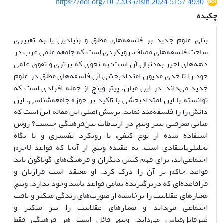
https://doi.org/10.22035/isih.2024.5157.4930
چکیده
بنای علوم جدید بر فلسفه‌های مطلق و بنیادین یا به تعبیری
ساخت فلسفه‌های مضاف، رویکردی است که جامعه علمی غرب در
دهه‌های اخیر به‌دنبال آن است؛ به نحوی که برتری و تفوق علمی
خود را تا حدی مدیون امتدادبخشی آن فلسفه‌های مطلق در علوم
جدید می‌داند. در این میان، پیتر وینچ از جمله افرادی است که
توانسته با این امتدادبخشی با تأکید بر حوزه جامعه‌شناسی، این
دانش را را فلسفه‌مند نماید. پرسش اصلی این مقاله این است که
مبانی معرفتی پیتر وینچ در ارتباطات بین‌فرهنگی چیست؟ روش
استفاده شده از نوع کیفی، با رویکرد تفسیری و با نگاه
تحلیلی‌ـ‌انتقادی است. به عقیده وینچ از آنجا که قواعد لاجرم
اجتماعی‌اند، برای فهم کنش دیگران و فرهنگ‌های گوناگون باید
قواعد حاکم بر آن را درک کرد. او معتقد است فرازبان و
فراقاعده‌ای که دربرگیرنده تمامی قواعد باشد وجود ندارد. وینچ
معیارهای عقلانیت را برخاسته از صورت‌های زندگی متکثر و بافت
اجتماعی می‌داند و معیارهای عقلانیت را نیز متکثر و
غیرقابل‌قیاس می‌داند. وینچ قائل است هر فرهنگی فقط