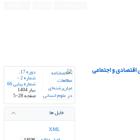
ورود به سامانه
ثبت نام
English
 اقتصادی و اجتماعی
دوره 17،
شماره 2 -
شماره پیاپی 66
بهار 1404
صفحه
5-28
فایل ها
XML
اصل مقاله
1.65 M