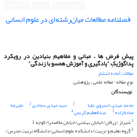
ورود به سامانه
ثبت نام
English
فصلنامه مطالعات میان‌رشته‌ای در علوم انسانی
پیش فرض ها ، مبانی و مفاهیم بنیادین در رویکرد
پداگوژیکِ "یادگیری و آموزش همسو با زندگی"
مقالات آماده انتشار
نوع مقاله : مقاله علمی ـ پژوهشی
نویسندگان
2
1
محمد مهدی خسروی علیا
سید مهدی سجادی
علیرضا
4
3
صادقزاده
عبدالعظیم کریمی
1
شیراز /زرقان/خیابان بهشتی/خیابان ملاصدرا/کوچه 1
2
گروه تعلیم و تربیت/دانشکده علوم انسانی/دانشگاه تربیت مدرس/