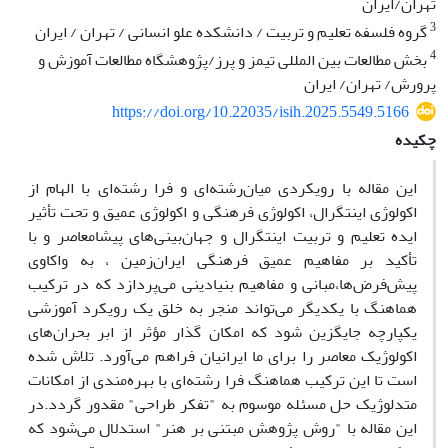
تهران/ایران
3
گروه فلسفه تعلیم و تربیت / دانشکده علو انسانی / تهران / ایران
4
بخش مطالعات بین المللی تیمز و پرز/پژوهشگاه مطالعات آموزش و
پرورش/ تهران/ ایران
https://doi.org/10.22035/isih.2025.5549.5166
چکیده
این مقاله با رویکردی میان‌رشته‌ای و فرا رشته‌ای با الهام از
اکولوژی اینتگرال، اکولوژی فرهنگی و اکولوژی عمیق و تحت تأثیر
ایده تعلیم و تربیت اینتگرال و جهان‌بینی‌های پیشامعاصر و با
تأکید بر مفاهیم عمیق فرهنگی ایران‌زمین ، به واکاوی
پیش‌فرض‌ها،مبانی و مفاهیم بنیادینی می‌پردازد که در ترکیب
هماهنگ با یکدیگر می‌تواند منجر به خلق یک رویکرد آموزشی
یکپارچه جایگزین شود که امکان گذار مؤثر از ابر بحران‌های
اکولوژیک معاصر را برای ما ایرانیان فراهم می‌آورد. تلاش شده
است تا این ترکیب هماهنگ فرا رشته‌ای با بهره‌مندی از امکانات
متدلوژیک حل مسئله موسوم به "تفکر طراحی" مقدور گردد.در
این مقاله با "روش پژوهش مبتنی بر هنر" استدلال می‌شود که