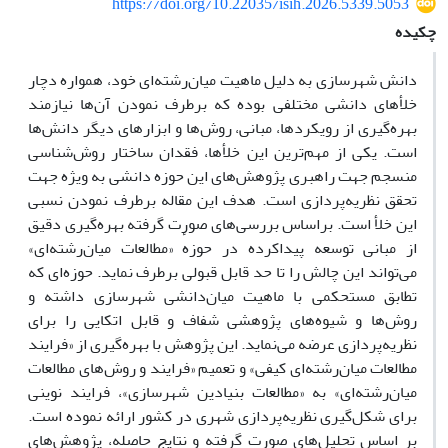
https://doi.org/10.22035/isih.2026.5339.5053
چکیده
دانش شهرسازی به دلیل ماهیت میان‌رشته‌ای خود، همواره دچار
خلأهای دانشی مختلفی بوده که برطرف نمودن آن‌ها نیازمند
بهره‌گیری از رویکردها، مبانی، روش‌ها و ابزارهای دیگر دانش‌ها
است. یکی از مهم‌ترین این خلأها، فقدان ساختار روش‌شناسی
منسجم جهت راهبری پژوهش‌های این حوزه دانشی به ویژه جهت
تحقق نظریه‌پردازی است. هدف این مقاله برطرف نمودن نسبی
این خلأ است. براساس بررسی‌های صورت گرفته بهره‌گیری دقیق
از مبانی توسعه پیداکرده در حوزهٔ «مطالعات میان‌رشته‌ای»
می‌تواند این چالش را تا حد قابل قبولی برطرف نماید. حوزه‌ای که
تطابق مستحکمی با ماهیت میان‌دانشی شهرسازی داشته و
روش‌ها و شیوه‌های پژوهشی شفاف و قابل اتکایی را برای
نظریه‌پردازی عرضه می‌نماید. این پژوهش با بهره‌گیری از «فرایند
مطالعات میان‌رشته‌ای کیفی» و تعمیم «فرایند و روش‌های مطالعات
میان‌رشته‌ای» به «مطالعات بنیادین شهرسازی»، فرایند نوینی
برای شکل‌گیری نظریه‌پردازی شهری در کشور ارائه نموده است.
بر اساس تحلیل‌های صورت گرفته و نتایج حاصله، پژوهش‌های