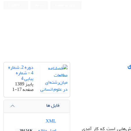
ورود به سامانه
ثبت نام
English
ی
دوره 2، شماره
4 - شماره
پیاپی 4
پاییز 1389
صفحه
1-17
فایل ها
XML
لش‌هایی است که کار آمدی
اصل مقاله
284.54 K