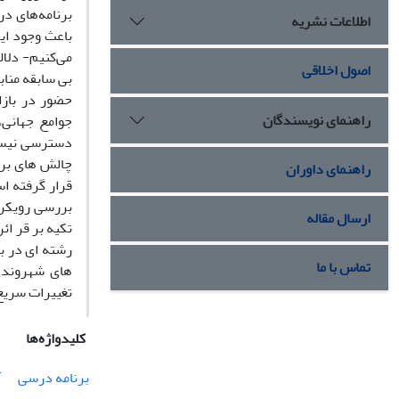
برنامه‌های د
اطلاعات نشریه
باعث وجود ای
می‌کنیم- دلال
اصول اخلاقی
بی سابقه مناب
حضور در بازا
راهنمای نویسندگان
جوامع جهانی
دسترسی نیست.
چالش های برآ
راهنمای داوران
قرار گرفته ا
بررسی رویکرد
ارسال مقاله
تکیه بر قر ا
رشته ای در ب
تماس با ما
های شهروندی 
تغییرات سریع
کلیدواژه‌ها
برنامه درسی
آ