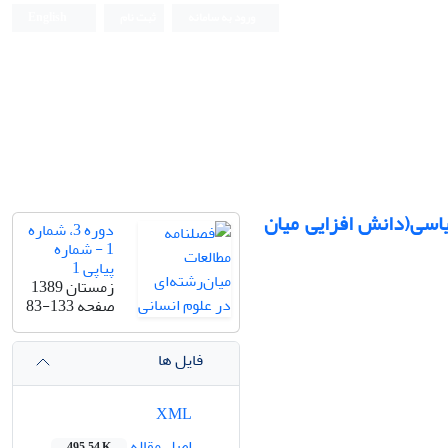
ورود به سامانه
ثبت نام
English
سی(دانش افزایی میان
دوره 3، شماره
1 - شماره
پیاپی 1
زمستان 1389
صفحه
83-133
فایل ها
XML
اصل مقاله
495.54 K