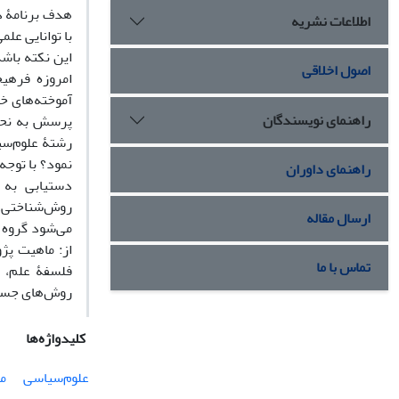
هدف برنامۀ د
اطلاعات نشریه
با توانایی عل
این نکته باشد
اصول اخلاقی
امروزه فرهیخ
آموخته‌های خو
راهنمای نویسندگان
پرسش به نحوی
رشتۀ علوم‌سیا
نمود؟ با توج
راهنمای داوران
دستیابی به 
روش‌شناختی، 
ارسال مقاله
می‌شود گروه 
از: ماهیت پژ
تماس با ما
فلسفۀ علم، ف
روش‌های جستجو
کلیدواژه‌ها
علوم‌سیاسی
ما