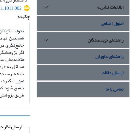
دانشیار گروه عل
اطلاعات نشریه
11.1011.002
چکیده
اصول اخلاقی
تحولات گوناگ
همچنین نهاده
راهنمای نویسندگان
جامع‌نگری در
اگر پژوهشگرا
راهنمای داوران
متخصصان سایر
مسائل به عرضه
ارسال مقاله
نتیجه رسیده‌
صورت گیرد، ثا
تلفیق شود که 
تماس با ما
طریق پژوهش می
ارسال نظر در