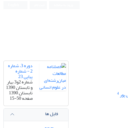
ورود به سامانه
ثبت نام
English
دوره 3، شماره
2 - شماره
پیاپی 23
شماره 2و3 بهار
و تابستان 1390
تابستان 1390
4
 پور
صفحه
15-50
فایل ها